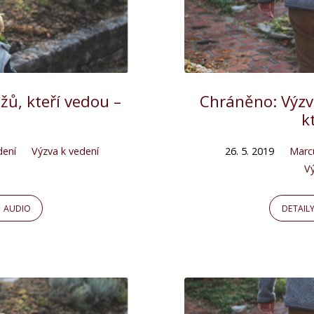
žů, kteří vedou –
Chráněno: Výzva
k
dení
Výzva k vedení
26. 5. 2019
Marc
Vý
AUDIO
DETAIL