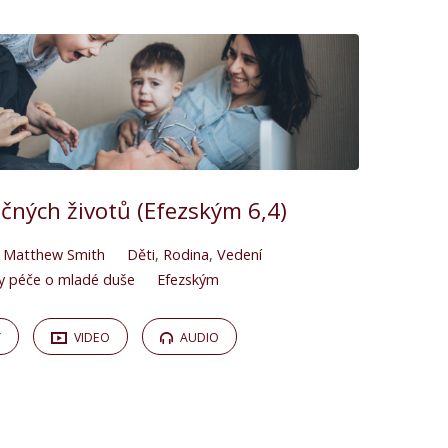
čných životů (Efezským 6,4)
Matthew Smith
Děti
,
Rodina
,
Vedení
y péče o mladé duše
Efezským
Y
VIDEO
AUDIO