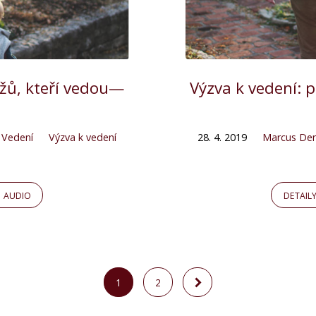
užů, kteří vedou—
Výzva k vedení: 
,
Vedení
Výzva k vedení
28. 4. 2019
Marcus De
AUDIO
DETAIL
1
2