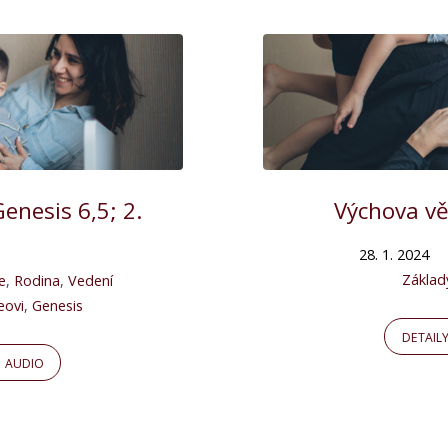
enesis 6,5; 2.
Výchova vě
28. 1. 2024
Základ
e
,
Rodina
,
Vedení
eovi
,
Genesis
DETAIL
AUDIO