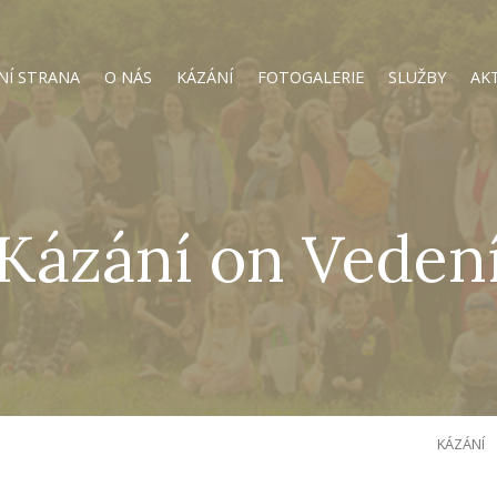
NÍ STRANA
O NÁS
KÁZÁNÍ
FOTOGALERIE
SLUŽBY
AK
Kázání on Veden
KÁZÁNÍ