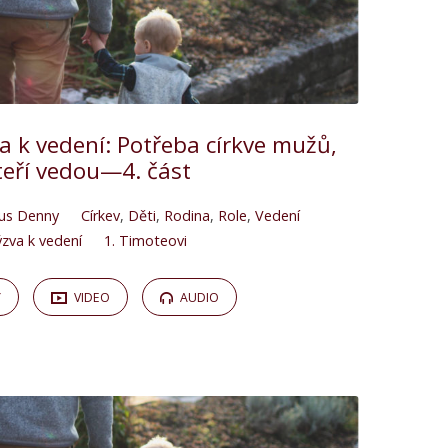
 k vedení: Potřeba církve mužů,
teří vedou—4. část
us Denny
Církev
,
Děti
,
Rodina
,
Role
,
Vedení
zva k vedení
1. Timoteovi
Y
VIDEO
AUDIO