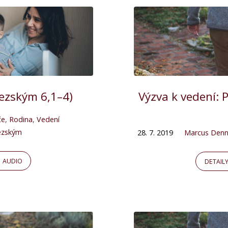
ezským 6,1–4)
Výzva k vedení: 
če
,
Rodina
,
Vedení
ezským
28. 7. 2019
Marcus Denn
AUDIO
DETAIL