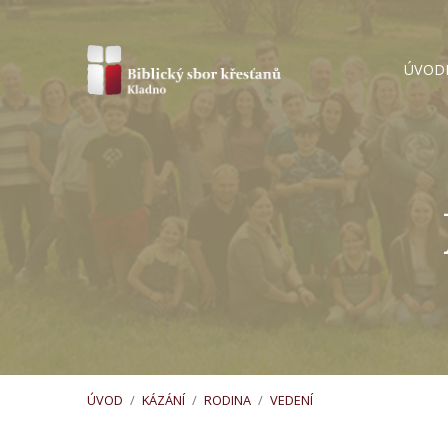
ÚVOD
ÚVOD
/
KÁZÁNÍ
/
RODINA
/
VEDENÍ