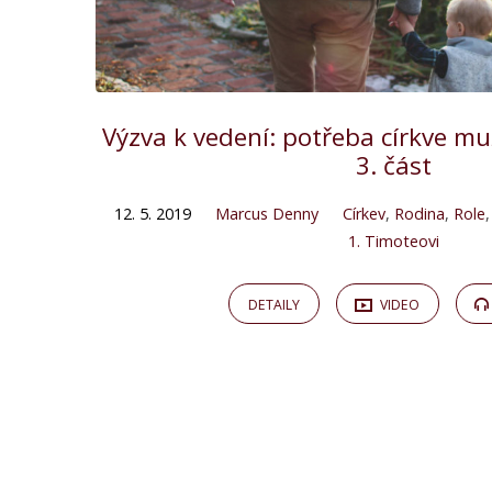
Výzva k vedení: potřeba církve m
3. část
12. 5. 2019
Marcus Denny
Církev
,
Rodina
,
Role
1. Timoteovi
DETAILY
VIDEO