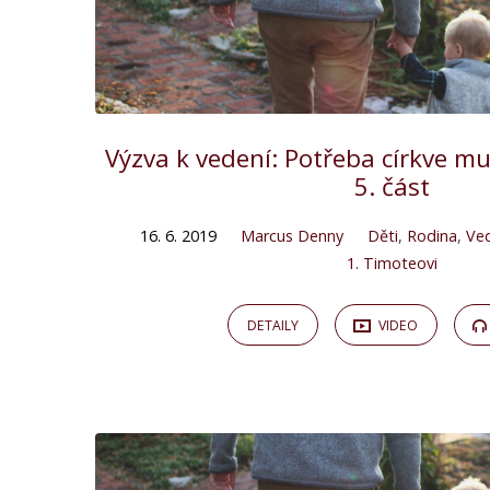
Výzva k vedení: Potřeba církve mu
5. část
16. 6. 2019
Marcus Denny
Děti
,
Rodina
,
Ve
1. Timoteovi
DETAILY
VIDEO