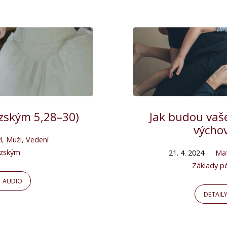
ezským 5,28–30)
Jak budou vaše
výcho
í
,
Muži
,
Vedení
ezským
21. 4. 2024
Ma
Základy p
AUDIO
DETAIL