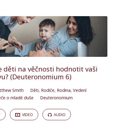
 děti na věčnosti hodnotit vaši
vu? (Deuteronomium 6)
tthew Smith
Děti
,
Rodiče
,
Rodina
,
Vedení
éče o mladé duše
Deuteronomium
Y
VIDEO
AUDIO