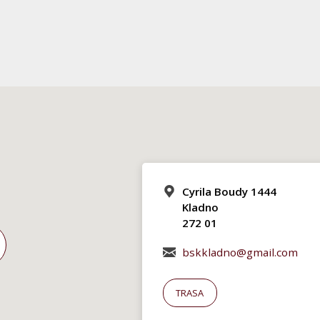
Cyrila Boudy 1444
Kladno
272 01
bskkladno@gmail.com
TRASA