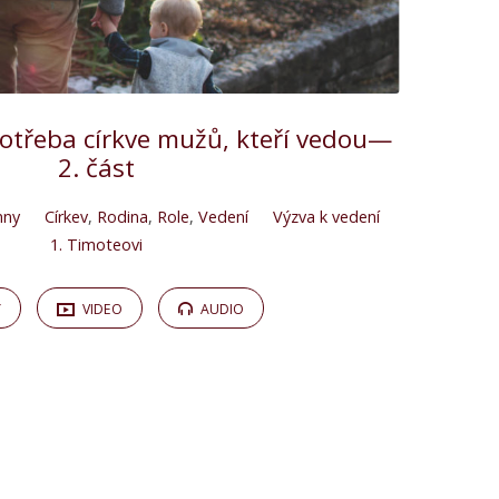
potřeba církve mužů, kteří vedou—
2. část
nny
Církev
,
Rodina
,
Role
,
Vedení
Výzva k vedení
1. Timoteovi
Y
VIDEO
AUDIO