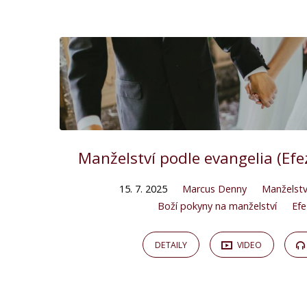
Kázání
on
Vedení
Manželství podle evangelia (Ef
15. 7. 2025
Marcus Denny
Manželstv
Boží pokyny na manželství
Ef
DETAILY
VIDEO