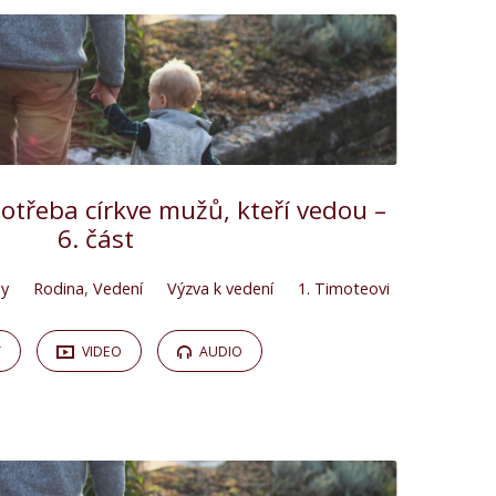
Potřeba církve mužů, kteří vedou –
6. část
y
Rodina
,
Vedení
Výzva k vedení
1. Timoteovi
Y
VIDEO
AUDIO