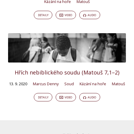
Kázání na hoře
Matouš
DETAILY
VIDEO
AUDIO
Hřích nebiblického soudu (Matouš 7,1–2)
13. 9. 2020
Marcus Denny
Soud
Kázání na hoře
Matouš
DETAILY
VIDEO
AUDIO