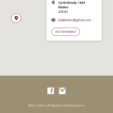
Cyrila Boudy 1444
Kladno
272 01
bskkladno@gmail.com
VÍCE INFORMACÍ
2026 | bskk.cz © Vytvořilo
studiokoumal.cz