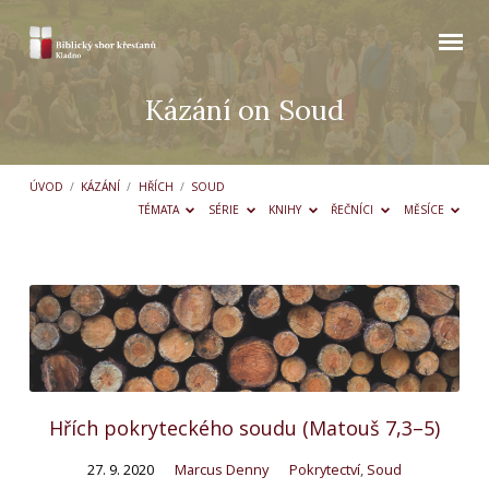
Kázání on Soud
ÚVOD
/
KÁZÁNÍ
/
HŘÍCH
/
SOUD
TÉMATA
SÉRIE
KNIHY
ŘEČNÍCI
MĚSÍCE
Kázání
on
Soud
Hřích pokryteckého soudu (Matouš 7,3–5)
27. 9. 2020
Marcus Denny
Pokrytectví
,
Soud