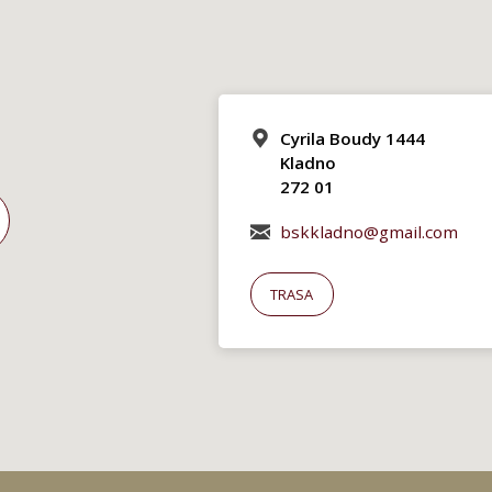
Cyrila Boudy 1444
Kladno
272 01
bskkladno@gmail.com
TRASA