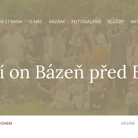
NÍ STRANA
O NÁS
KÁZÁNÍ
FOTOGALERIE
SLUŽBY
AK
í on Bázeň před
 BOHEM
KÁZÁNÍ