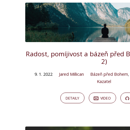
Radost, pomíjivost a bázeň před 
2)
9. 1. 2022
Jared Millican
Bázeň před Bohem
Kazatel
DETAILY
VIDEO