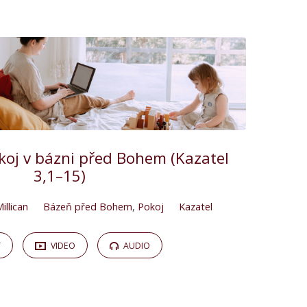
oj v bázni před Bohem (Kazatel
3,1–15)
illican
Bázeň před Bohem
,
Pokoj
Kazatel
Y
VIDEO
AUDIO