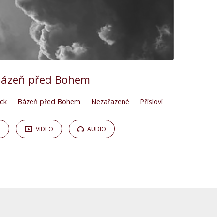
Bázeň před Bohem
ick
Bázeň před Bohem
Nezařazené
Přísloví
Y
VIDEO
AUDIO