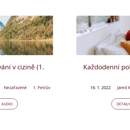
ání v cizině (1.
Každodenní pok
Nezařazené
1. Petrův
16. 1. 2022
Jared M
AUDIO
DETAIL