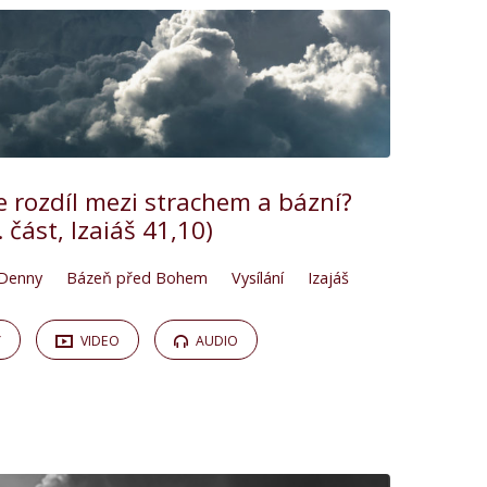
 je rozdíl mezi strachem a bázní?
. část, Izaiáš 41,10)
Denny
Bázeň před Bohem
Vysílání
Izajáš
Y
VIDEO
AUDIO