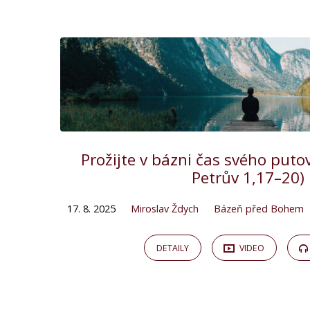
Kázání
on
Bázeň
před
Prožijte v bázni čas svého putov
Petrův 1,17–20)
Bohem
17. 8. 2025
Miroslav Ždych
Bázeň před Bohem
DETAILY
VIDEO