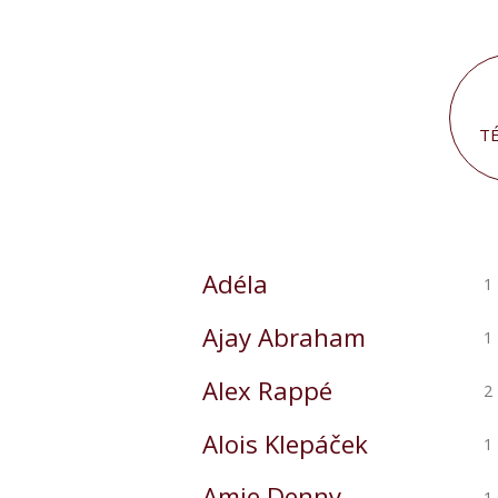
Kázání
T
podle
autora
Adéla
1
Ajay Abraham
1
Alex Rappé
2
Alois Klepáček
1
Amie Denny
1