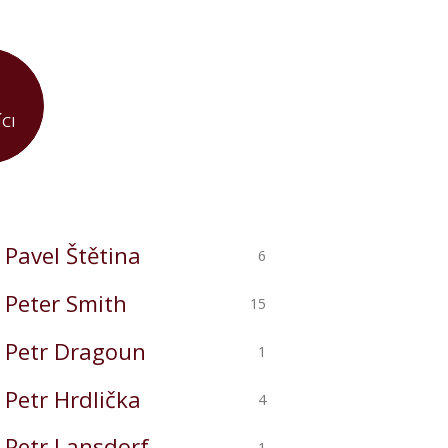
CI
Pavel Štětina
6
Peter Smith
15
Petr Dragoun
1
Petr Hrdlička
4
Petr Lansdorf
1