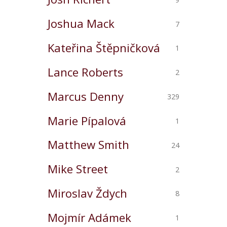
Joshua Mack
7
Kateřina Štěpničková
1
Lance Roberts
2
Marcus Denny
329
Marie Pípalová
1
Matthew Smith
24
Mike Street
2
Miroslav Ždych
8
Mojmír Adámek
1