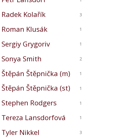
Radek Kolařík
3
Roman Klusák
1
Sergiy Grygoriv
1
Sonya Smith
2
Štěpán Štěpnička (m)
1
Štěpán Štěpnička (st)
1
Stephen Rodgers
1
Tereza Lansdorfová
1
Tyler Nikkel
3