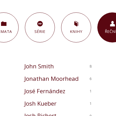
ÉMATA
SÉRIE
KNIHY
ŘEČNÍ
John Smith
8
Jonathan Moorhead
6
José Fernández
1
Josh Kueber
1
Josh Richert
9