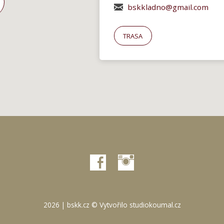
bskkladno@gmail.com
TRASA
2026 | bskk.cz © Vytvořilo
studiokoumal.cz