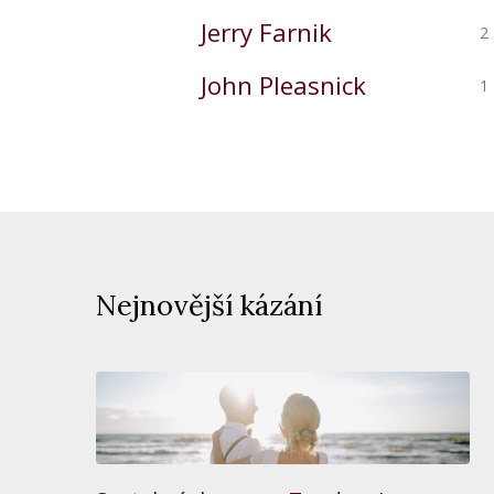
Jerry Farnik
2
John Pleasnick
1
Nejnovější kázání