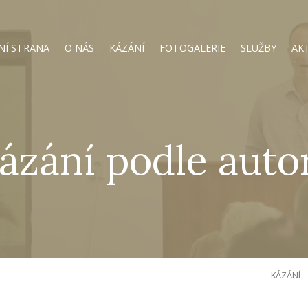
NÍ STRANA
O NÁS
KÁZÁNÍ
FOTOGALERIE
SLUŽBY
AK
ázání podle auto
KÁZÁNÍ