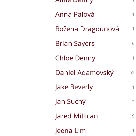
Anna Palová
1
Božena Dragounová
1
Brian Sayers
6
Chloe Denny
1
Daniel Adamovský
52
Jake Beverly
1
Jan Suchý
2
Jared Millican
19
Jeena Lim
1