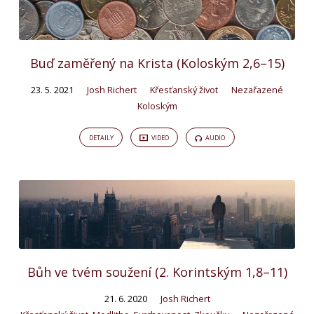
Buď zaměřený na Krista (Koloským 2,6–15)
23. 5. 2021
Josh Richert
Křesťanský život
Nezařazené
Koloským
DETAILY
VIDEO
AUDIO
Bůh ve tvém soužení (2. Korintským 1,8–11)
21. 6. 2020
Josh Richert