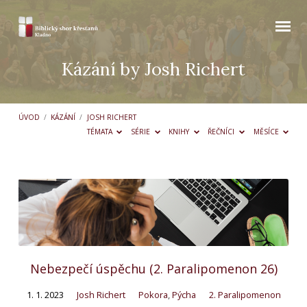
Kázání by Josh Richert
ÚVOD
/
KÁZÁNÍ
/
JOSH RICHERT
TÉMATA
SÉRIE
KNIHY
ŘEČNÍCI
MĚSÍCE
Kázání
by
Josh
Richert
Nebezpečí úspěchu (2. Paralipomenon 26)
1. 1. 2023
Josh Richert
Pokora
,
Pýcha
2. Paralipomenon