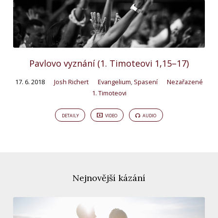
Pavlovo vyznání (1. Timoteovi 1,15–17)
17. 6. 2018
Josh Richert
Evangelium
,
Spasení
Nezařazené
1. Timoteovi
DETAILY
VIDEO
AUDIO
Nejnovější kázání