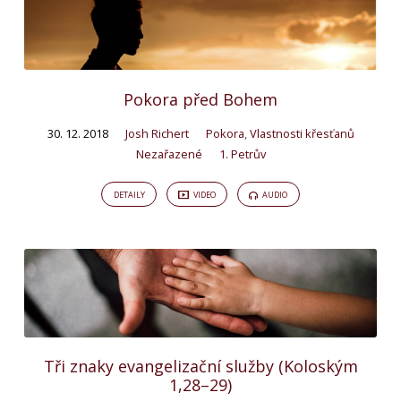
Pokora před Bohem
30. 12. 2018
Josh Richert
Pokora
,
Vlastnosti křesťanů
Nezařazené
1. Petrův
DETAILY
VIDEO
AUDIO
Tři znaky evangelizační služby (Koloským
1,28–29)