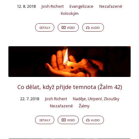
12. 8. 2018
Josh Richert
Evangelizace
Nezařazené
Koloským
DETAILY
VIDEO
AUDIO
Co dělat, když přijde temnota (Žalm 42)
22. 7. 2018
Josh Richert
Naděje
,
Utrpení
,
Zkoušky
Nezařazené
Žalmy
DETAILY
VIDEO
AUDIO