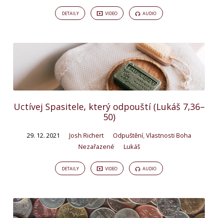
DETAILY
VIDEO
AUDIO
Uctívej Spasitele, který odpouští (Lukáš 7,36–
50)
29. 12. 2021
Josh Richert
Odpuštění
,
Vlastnosti Boha
Nezařazené
Lukáš
DETAILY
VIDEO
AUDIO