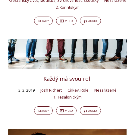
Křesťanský život
,
Modlitba
,
Svrchovanost
,
Zkoušky
Nezařazené
2. Korintským
DETAILY
VIDEO
AUDIO
Každý má svou roli
3. 3. 2019
Josh Richert
Církev
,
Role
Nezařazené
1. Tesalonickým
DETAILY
VIDEO
AUDIO