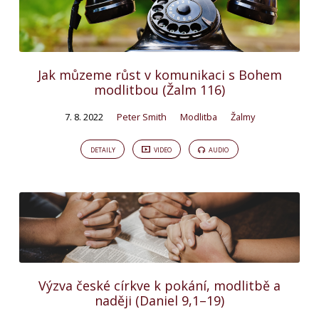
Jak můzeme růst v komunikaci s Bohem
modlitbou (Žalm 116)
7. 8. 2022
Peter Smith
Modlitba
Žalmy
DETAILY
VIDEO
AUDIO
Výzva české církve k pokání, modlitbě a
naději (Daniel 9,1–19)