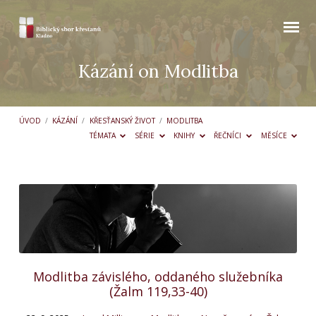
Kázání on Modlitba
ÚVOD
/
KÁZÁNÍ
/
KŘESŤANSKÝ ŽIVOT
/
MODLITBA
TÉMATA
SÉRIE
KNIHY
ŘEČNÍCI
MĚSÍCE
Kázání
on
Modlitba
Modlitba závislého, oddaného služebníka
(Žalm 119,33-40)