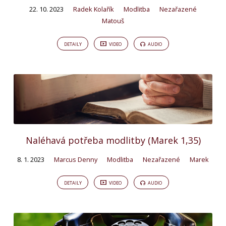
22. 10. 2023
Radek Kolařík
Modlitba
Nezařazené
Matouš
DETAILY
VIDEO
AUDIO
Naléhavá potřeba modlitby (Marek 1,35)
8. 1. 2023
Marcus Denny
Modlitba
Nezařazené
Marek
DETAILY
VIDEO
AUDIO