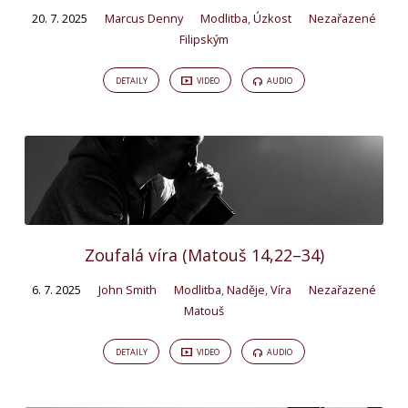
20. 7. 2025
Marcus Denny
Modlitba
,
Úzkost
Nezařazené
Filipským
DETAILY
VIDEO
AUDIO
Zoufalá víra (Matouš 14,22–34)
6. 7. 2025
John Smith
Modlitba
,
Naděje
,
Víra
Nezařazené
Matouš
DETAILY
VIDEO
AUDIO