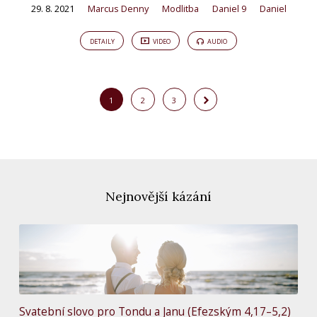
29. 8. 2021
Marcus Denny
Modlitba
Daniel 9
Daniel
DETAILY
VIDEO
AUDIO
1
2
3
Nejnovější kázání
Svatební slovo pro Tondu a Janu (Efezským 4,17–5,2)