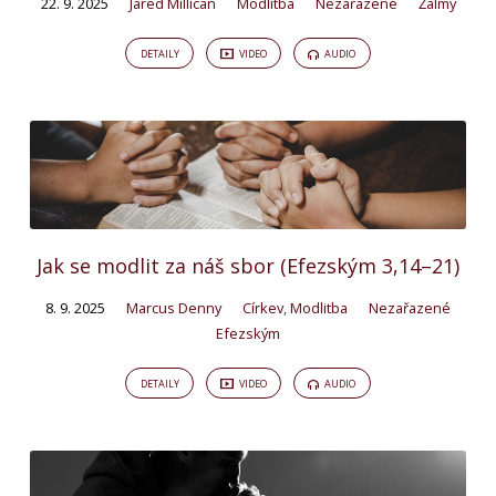
22. 9. 2025
Jared Millican
Modlitba
Nezařazené
Žalmy
DETAILY
VIDEO
AUDIO
Jak se modlit za náš sbor (Efezským 3,14–21)
8. 9. 2025
Marcus Denny
Církev
,
Modlitba
Nezařazené
Efezským
DETAILY
VIDEO
AUDIO