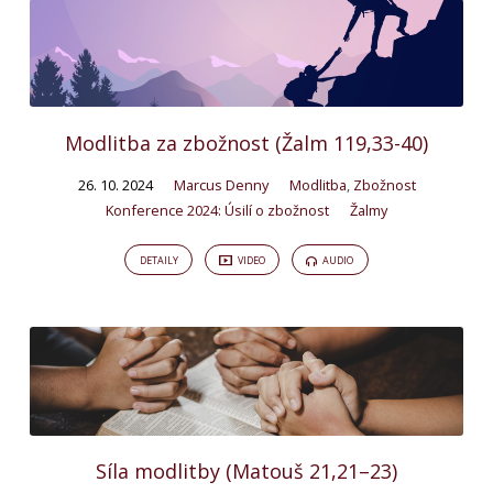
Modlitba za zbožnost (Žalm 119,33-40)
26. 10. 2024
Marcus Denny
Modlitba
,
Zbožnost
Konference 2024: Úsilí o zbožnost
Žalmy
DETAILY
VIDEO
AUDIO
Síla modlitby (Matouš 21,21–23)