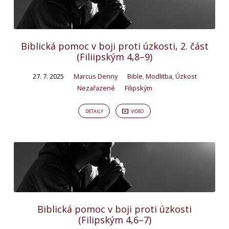
Biblická pomoc v boji proti úzkosti, 2. část
(Filiipským 4,8–9)
27. 7. 2025
Marcus Denny
Bible
,
Modlitba
,
Úzkost
Nezařazené
Filipským
DETAILY
VIDEO
Biblická pomoc v boji proti úzkosti
(Filipským 4,6–7)