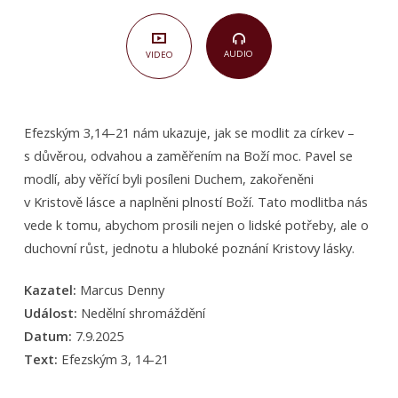
sbor
(Efezským
3,14–
AUDIO
VIDEO
21)
Efezským 3,14–21 nám ukazuje, jak se modlit za církev –
s důvěrou, odvahou a zaměřením na Boží moc. Pavel se
modlí, aby věřící byli posíleni Duchem, zakořeněni
v Kristově lásce a naplněni plností Boží. Tato modlitba nás
vede k tomu, abychom prosili nejen o lidské potřeby, ale o
duchovní růst, jednotu a hluboké poznání Kristovy lásky.
Kazatel:
Marcus Denny
Událost:
Nedělní shromáždění
Datum:
7.9.2025
Text:
Efezským 3, 14-21