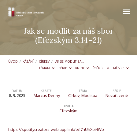
Jak se modlit za náš sbor
(Efezským 3,14–21)
ÚVOD
/
KÁZÁNÍ
/
CÍRKEV
/
JAK SE MODLIT ZA…
TÉMATA
SÉRIE
KNIHY
ŘEČNÍCI
MĚSÍCE
DATUM
KAZATEL
TÉMA
SÉRIE
8. 9. 2025
Marcus Denny
Církev
,
Modlitba
Nezařazené
Jak
se
KNIHA
Efezským
modlit
za
https://spotifycreators-web.app.link/e/I7hUhXoi4Wb
náš