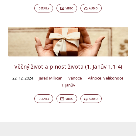
DETAILY
VIDEO
AUDIO
Věčný život a plnost života (1. Janův 1,1-4)
22. 12. 2024
Jared Millican
Vánoce
Vánoce
,
Velikonoce
1. Janův
DETAILY
VIDEO
AUDIO