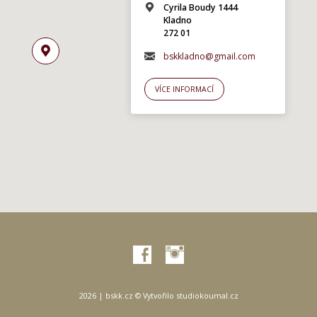
Cyrila Boudy 1444
Kladno
272 01
bskkladno@gmail.com
VÍCE INFORMACÍ
2026 | bskk.cz © Vytvořilo
studiokoumal.cz