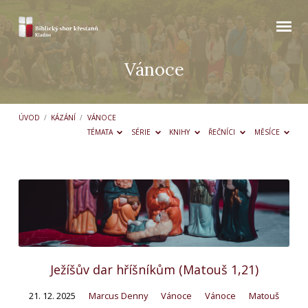
Vánoce
ÚVOD
/
KÁZÁNÍ
/
VÁNOCE
TÉMATA
SÉRIE
KNIHY
ŘEČNÍCI
MĚSÍCE
Vánoce
Ježíšův dar hříšníkům (Matouš 1,21)
21. 12. 2025
Marcus Denny
Vánoce
Vánoce
Matouš