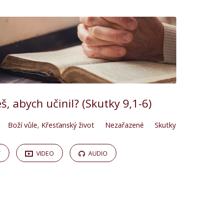
š, abych učinil? (Skutky 9,1-6)
Boží vůle
,
Křesťanský život
Nezařazené
Skutky
Y
VIDEO
AUDIO