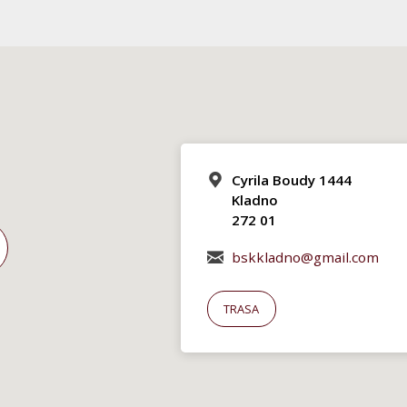
Cyrila Boudy 1444
Kladno
272 01
bskkladno@gmail.com
TRASA