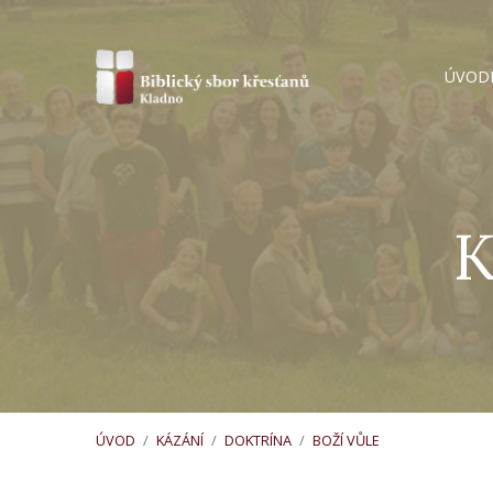
ÚVOD
K
ÚVOD
/
KÁZÁNÍ
/
DOKTRÍNA
/
BOŽÍ VŮLE