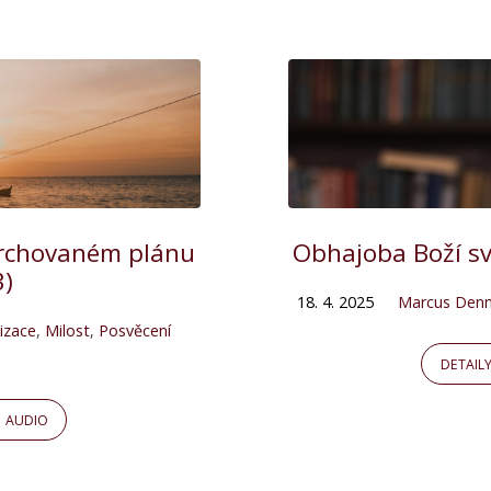
vrchovaném plánu
Obhajoba Boží s
3)
18. 4. 2025
Marcus Den
izace
,
Milost
,
Posvěcení
DETAIL
AUDIO