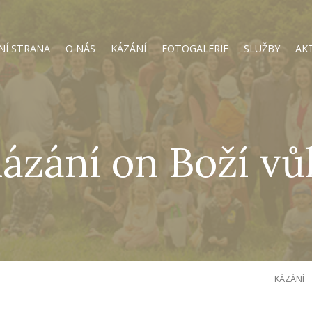
NÍ STRANA
O NÁS
KÁZÁNÍ
FOTOGALERIE
SLUŽBY
AK
ázání on Boží vů
KÁZÁNÍ