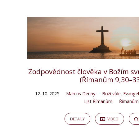
Kázání
on
Boží
vůle
Zodpovědnost člověka v Božím s
(Římanům 9,30–3
12. 10. 2025
Marcus Denny
Boží vůle
,
Evangel
List Římanům
Římanům
DETAILY
VIDEO