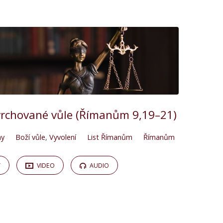
vrchované vůle (Římanům 9,19–21)
ny
Boží vůle
,
Vyvolení
List Římanům
Římanům
Y
VIDEO
AUDIO