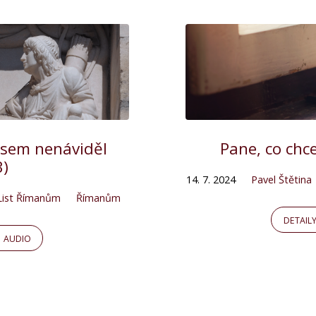
 jsem nenáviděl
Pane, co chce
3)
14. 7. 2024
Pavel Štětina
List Římanům
Římanům
DETAIL
AUDIO