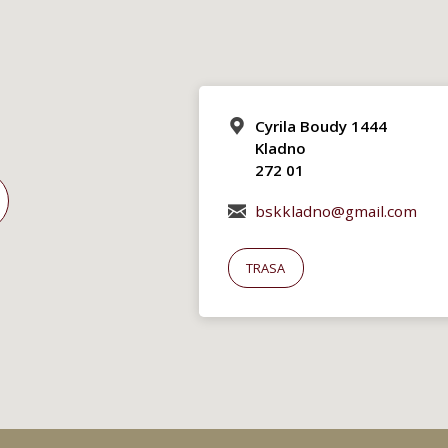
Cyrila Boudy 1444
Kladno
272 01
bskkladno@gmail.com
TRASA