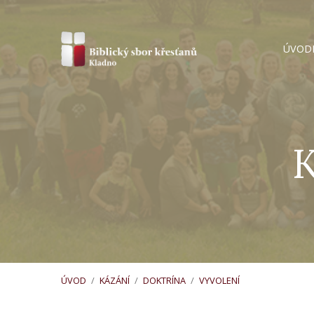
ÚVOD
K
ÚVOD
/
KÁZÁNÍ
/
DOKTRÍNA
/
VYVOLENÍ