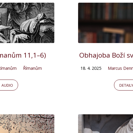
Římanům 11,1–6)
Obhajoba Boží s
 Římanům
Římanům
18. 4. 2025
Marcus Den
AUDIO
DETAIL