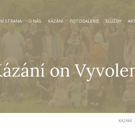
NÍ STRANA
O NÁS
KÁZÁNÍ
FOTOGALERIE
SLUŽBY
AK
ázání on Vyvole
KÁZÁNÍ