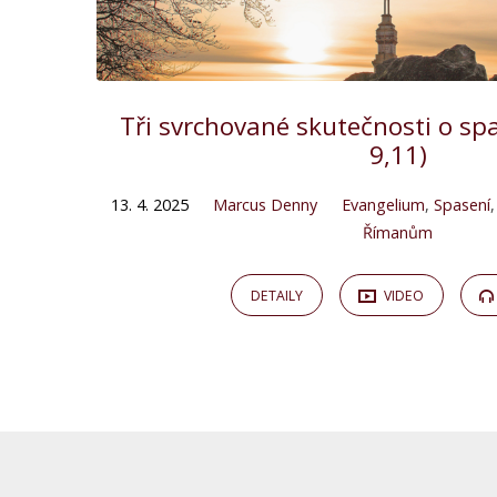
Tři svrchované skutečnosti o s
9,11)
13. 4. 2025
Marcus Denny
Evangelium
,
Spasení
Římanům
DETAILY
VIDEO