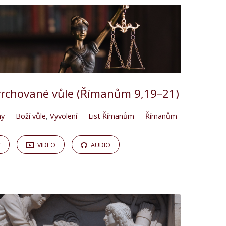
vrchované vůle (Římanům 9,19–21)
ny
Boží vůle
,
Vyvolení
List Římanům
Římanům
Y
VIDEO
AUDIO