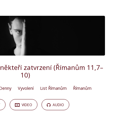
, někteří zatvrzení (Římanům 11,7–
10)
Denny
Vyvolení
List Římanům
Římanům
Y
VIDEO
AUDIO