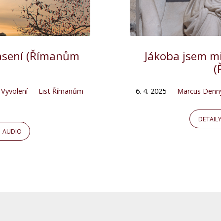
pasení (Římanům
Jákoba jsem mi
(
,
Vyvolení
List Římanům
6. 4. 2025
Marcus Denn
DETAIL
AUDIO