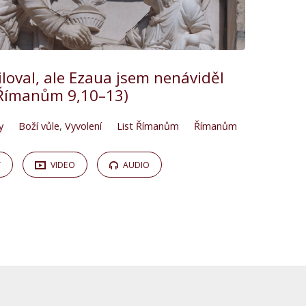
loval, ale Ezaua jsem nenáviděl
Římanům 9,10–13)
y
Boží vůle
,
Vyvolení
List Římanům
Římanům
Y
VIDEO
AUDIO