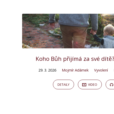
Kázání
on
Vyvolení
Koho Bůh přijímá za své dítě?
29. 3. 2026
Mojmír Adámek
Vyvolení
DETAILY
VIDEO