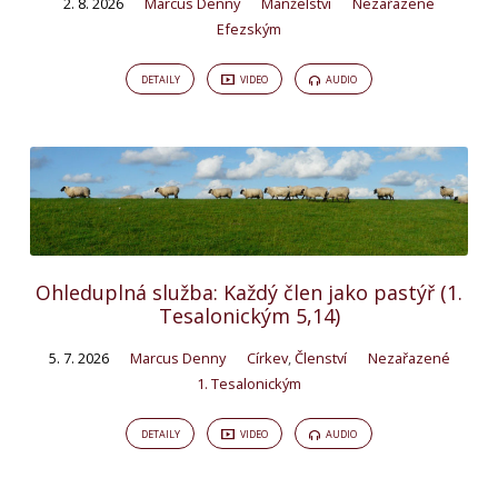
2. 8. 2026
Marcus Denny
Manželství
Nezařazené
Efezským
DETAILY
VIDEO
AUDIO
Ohleduplná služba: Každý člen jako pastýř (1.
Tesalonickým 5,14)
5. 7. 2026
Marcus Denny
Církev
,
Členství
Nezařazené
1. Tesalonickým
DETAILY
VIDEO
AUDIO