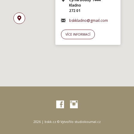
Kladno
272 01
bskkladno@gmail.com
VÍCE INFORMACÍ
2026 | bskk.cz © Vytvořilo
studiokoumal.cz