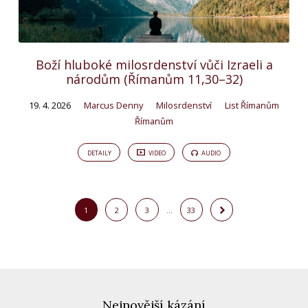
Boží hluboké milosrdenství vůči Izraeli a
národům (Římanům 11,30–32)
19. 4. 2026
Marcus Denny
Milosrdenství
List Římanům
Římanům
DETAILY
VIDEO
AUDIO
1
2
3
…
33
Nejnovější kázání