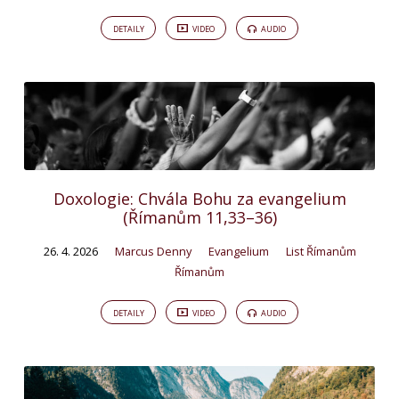
DETAILY
VIDEO
AUDIO
Doxologie: Chvála Bohu za evangelium
(Římanům 11,33–36)
26. 4. 2026
Marcus Denny
Evangelium
List Římanům
Římanům
DETAILY
VIDEO
AUDIO