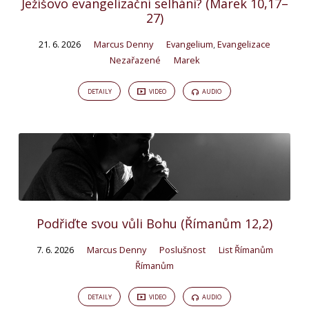
Ježíšovo evangelizační selhání? (Marek 10,17–
27)
21. 6. 2026
Marcus Denny
Evangelium
,
Evangelizace
Nezařazené
Marek
DETAILY
VIDEO
AUDIO
Podřiďte svou vůli Bohu (Římanům 12,2)
7. 6. 2026
Marcus Denny
Poslušnost
List Římanům
Římanům
DETAILY
VIDEO
AUDIO