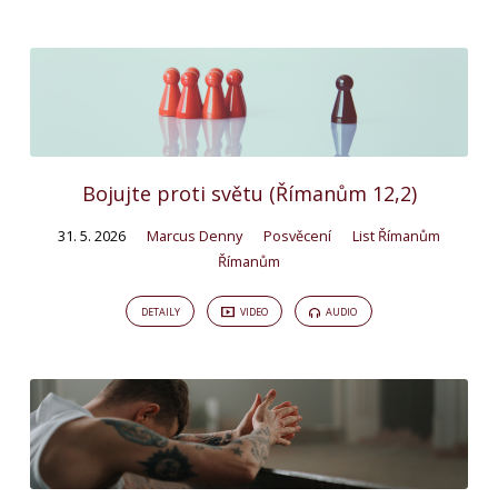
Bojujte proti světu (Římanům 12,2)
31. 5. 2026
Marcus Denny
Posvěcení
List Římanům
Římanům
DETAILY
VIDEO
AUDIO