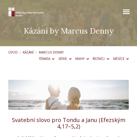
Kázání by Marcus Denny
ÚVOD
/
KÁZÁNÍ
/
MARCUS DENNY
TÉMATA
SÉRIE
KNIHY
ŘEČNÍCI
MĚSÍCE
Kázání
by
Marcus
Denny
Svatební slovo pro Tondu a Janu (Efezským
4,17–5,2)