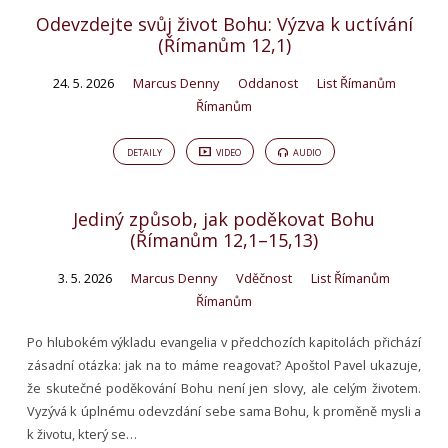
Odevzdejte svůj život Bohu: Výzva k uctívání
(Římanům 12,1)
24. 5. 2026
Marcus Denny
Oddanost
List Římanům
Římanům
DETAILY
VIDEO
AUDIO
Jediný způsob, jak poděkovat Bohu
(Římanům 12,1–15,13)
3. 5. 2026
Marcus Denny
Vděčnost
List Římanům
Římanům
Po hlubokém výkladu evangelia v předchozích kapitolách přichází
zásadní otázka: jak na to máme reagovat? Apoštol Pavel ukazuje,
že skutečné poděkování Bohu není jen slovy, ale celým životem.
Vyzývá k úplnému odevzdání sebe sama Bohu, k proměně mysli a
k životu, který se…