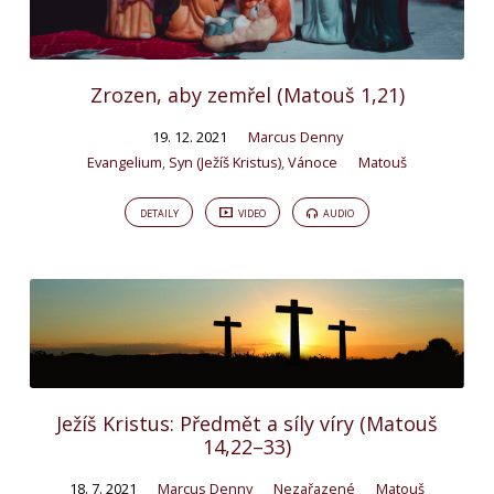
Zrozen, aby zemřel (Matouš 1,21)
19. 12. 2021
Marcus Denny
Evangelium
,
Syn (Ježíš Kristus)
,
Vánoce
Matouš
DETAILY
VIDEO
AUDIO
Ježíš Kristus: Předmět a síly víry (Matouš
14,22–33)
18. 7. 2021
Marcus Denny
Nezařazené
Matouš