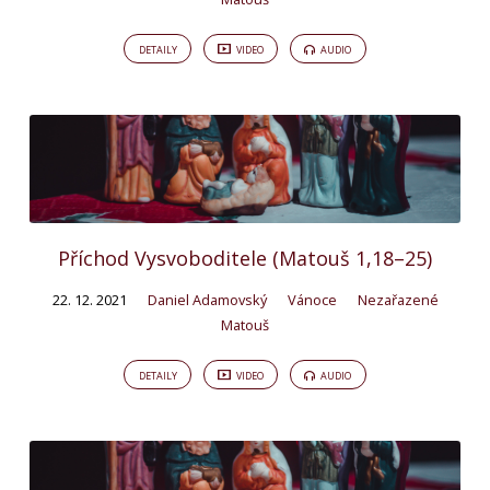
DETAILY
VIDEO
AUDIO
Příchod Vysvoboditele (Matouš 1,18–25)
22. 12. 2021
Daniel Adamovský
Vánoce
Nezařazené
Matouš
DETAILY
VIDEO
AUDIO