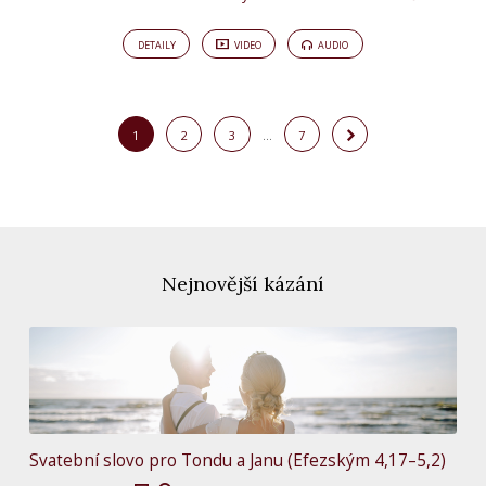
DETAILY
VIDEO
AUDIO
1
2
3
…
7
Nejnovější kázání
Svatební slovo pro Tondu a Janu (Efezským 4,17–5,2)