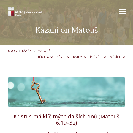
Kázání on Matouš
ÚVOD
/
KÁZÁNÍ
/
MATOUŠ
TÉMATA
SÉRIE
KNIHY
ŘEČNÍCI
MĚSÍCE
Kázání
on
Matouš
Kristus má klíč mých dalších dnů (Matouš
6,19–32)