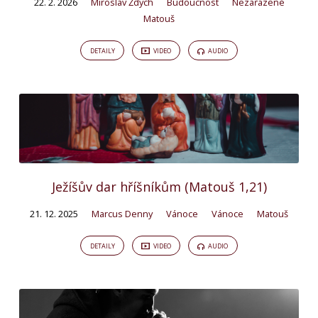
22. 2. 2026
Miroslav Ždych
Budoucnost
Nezařazené
Matouš
DETAILY
VIDEO
AUDIO
Ježíšův dar hříšníkům (Matouš 1,21)
21. 12. 2025
Marcus Denny
Vánoce
Vánoce
Matouš
DETAILY
VIDEO
AUDIO