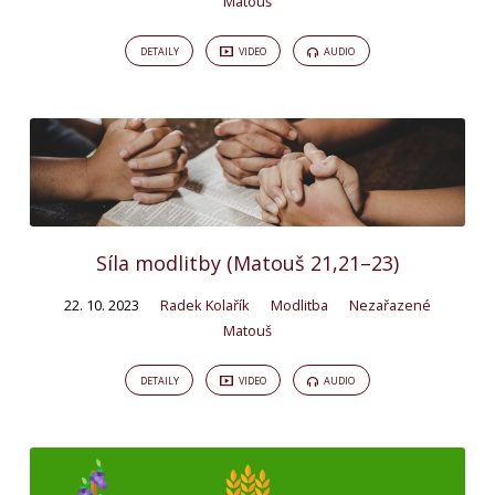
Matouš
DETAILY
VIDEO
AUDIO
Síla modlitby (Matouš 21,21–23)
22. 10. 2023
Radek Kolařík
Modlitba
Nezařazené
Matouš
DETAILY
VIDEO
AUDIO