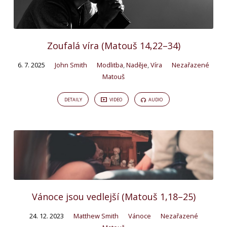
Zoufalá víra (Matouš 14,22–34)
6. 7. 2025
John Smith
Modlitba
,
Naděje
,
Víra
Nezařazené
Matouš
DETAILY
VIDEO
AUDIO
Vánoce jsou vedlejší (Matouš 1,18–25)
24. 12. 2023
Matthew Smith
Vánoce
Nezařazené