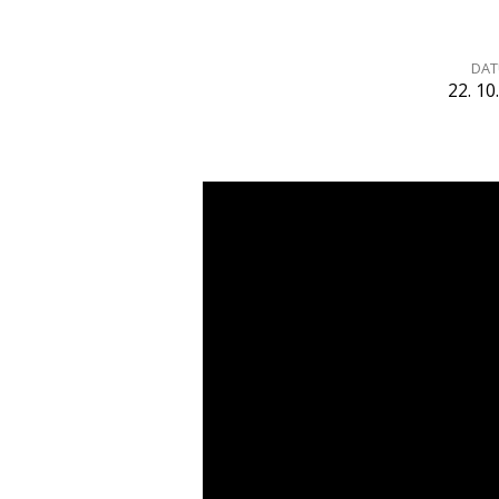
DA
22. 10
Síla
modlitby
(Matouš
21,21–
23)