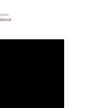
KNIHA
atouš