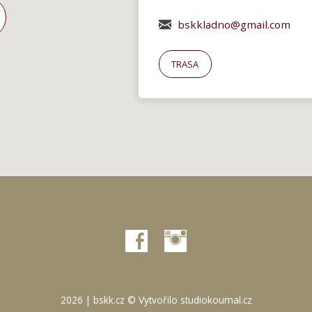
bskkladno@gmail.com
TRASA
2026 | bskk.cz © Vytvořilo
studiokoumal.cz