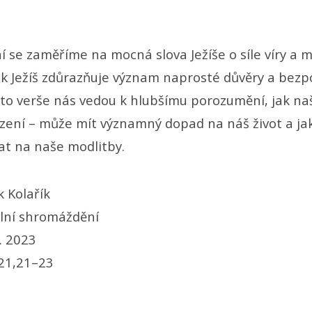
 se zaměříme na mocná slova Ježíše o síle víry a m
k Ježíš zdůrazňuje význam naprosté důvěry a bez
yto verše nás vedou k hlubšímu porozumění, jak naš
ení – může mít významný dopad na náš život a j
t na naše modlitby.
 Kolařík
lní shromáždění
. 2023
21,21–23