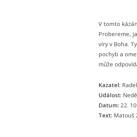
V tomto kázání
Probereme, ja
víry v Boha. T
pochyb a omez
může odpovída
Kazatel:
Radek
Událost:
Nedě
Datum:
22. 10
Text:
Matouš 