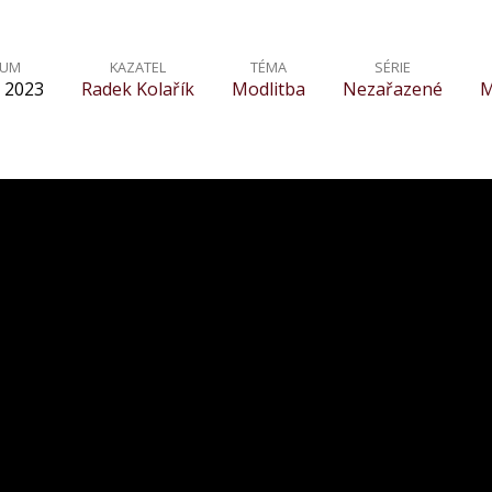
TUM
KAZATEL
TÉMA
SÉRIE
. 2023
Radek Kolařík
Modlitba
Nezařazené
M