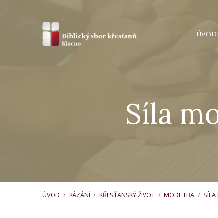
ÚVOD
Síla mo
ÚVOD
/
KÁZÁNÍ
/
KŘESŤANSKÝ ŽIVOT
/
MODLITBA
/
SÍLA