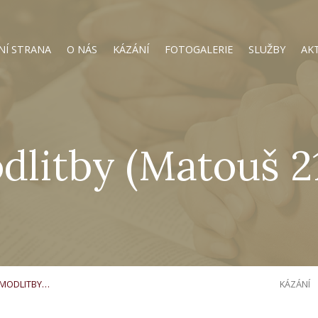
NÍ STRANA
O NÁS
KÁZÁNÍ
FOTOGALERIE
SLUŽBY
AK
dlitby (Matouš 2
 MODLITBY…
KÁZÁNÍ