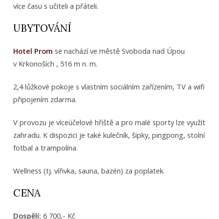
více času s učiteli a přáteli.
UBYTOVÁNÍ
Hotel Prom
se nachází ve městě Svoboda nad Úpou
v Krkonoších , 516 m n. m.
2,4 lůžkové pokoje s vlastním sociálním zařízením, TV a wifi
připojením zdarma.
V provozu je víceúčelové hřiště a pro malé sporty lze využít
zahradu. K dispozici je také kulečník, šipky, pingpong, stolní
fotbal a trampolína.
Wellness (tj. vířivka, sauna, bazén) za poplatek.
CENA
Dospělí:
6 700,- Kč