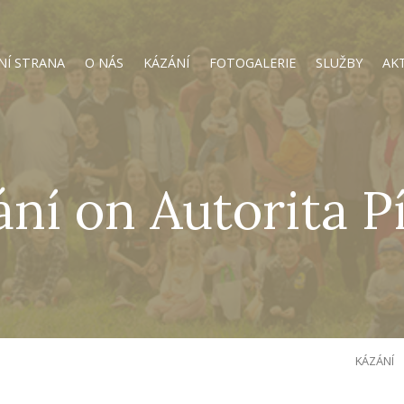
NÍ STRANA
O NÁS
KÁZÁNÍ
FOTOGALERIE
SLUŽBY
AK
ní on Autorita 
KÁZÁNÍ