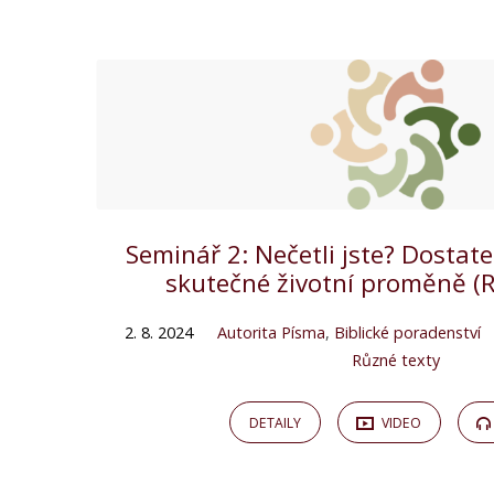
Kázání
on
Autorita
Písma
Seminář 2: Nečetli jste? Dostat
skutečné životní proměně (R
2. 8. 2024
Autorita Písma
,
Biblické poradenství
Různé texty
DETAILY
VIDEO