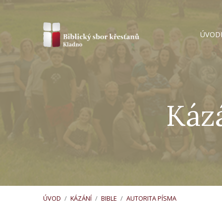
ÚVOD
Kázá
ÚVOD
/
KÁZÁNÍ
/
BIBLE
/
AUTORITA PÍSMA