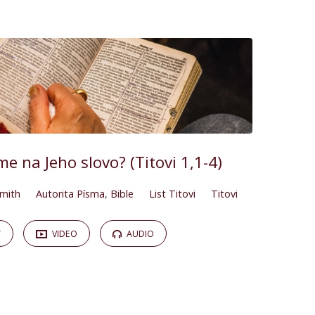
e na Jeho slovo? (Titovi 1,1-4)
mith
Autorita Písma
,
Bible
List Titovi
Titovi
Y
VIDEO
AUDIO