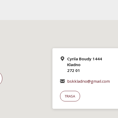
Cyrila Boudy 1444
Kladno
272 01
bskkladno@gmail.com
TRASA