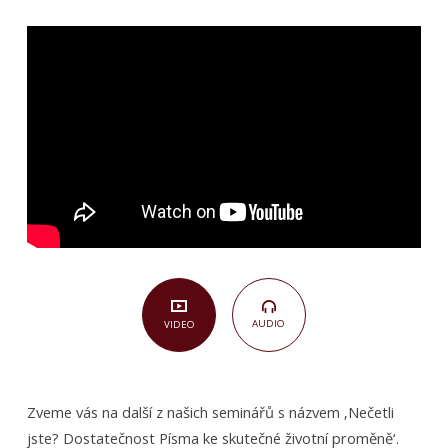
jste?
Dostatečnost
Písma
ke
skutečné
životní
proměně
(Různé
texty)
AUDIO
VIDEO
Zveme vás na další z našich seminářů s názvem ‚Nečetli
jste? Dostatečnost Písma ke skutečné životní proměně‘.