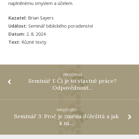
naplněnému smyslem a účelem.
Kazatel:
Brian Sayers
Událost:
Seminář biblického poradenství
Datum:
2. 8. 2024
Text:
Různé texty
PŘEDCHOZÍ
Seminář 1: Čí je to vlastně práce?
Odpovědnost…
NÁSLEDUJÍCÍ
Seminář 3: Proč je změna důležitá a jak
k ní…