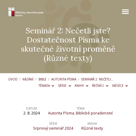
Seminář 2: Nečetli jste?
Dostatečnost Písma ke
skutečné životní proměně
(Různé texty)
ÚVOD
/
KÁZÁNÍ
/
BIBLE
/
AUTORITA PÍSMA
/
SEMINÁŘ 2: NEČETLI…
TÉMATA
SÉRIE
KNIHY
ŘEČNÍCI
MĚSÍCE
DATUM
TÉMA
2. 8. 2024
Autorita Písma
,
Biblické poradenství
Seminář
2:
SÉRIE
KNIHA
Srpnový seminář 2024
Různé texty
Nečetli