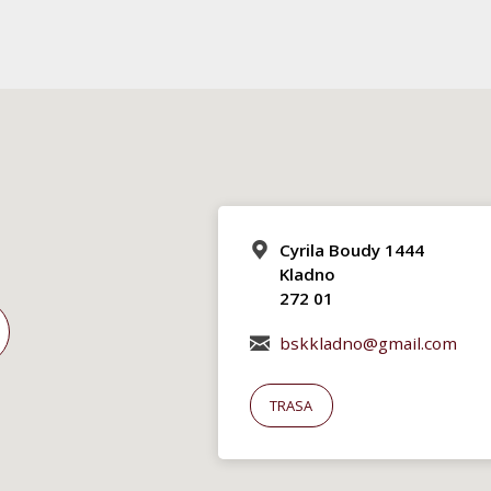
Cyrila Boudy 1444
Kladno
272 01
bskkladno@gmail.com
TRASA