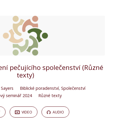
ení pečujícího společenství (Různé
texty)
 Sayers
Biblické poradenství
,
Společenství
vý seminář 2024
Různé texty
Y
VIDEO
AUDIO