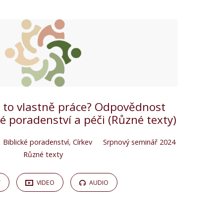
je to vlastně práce? Odpovědnost
é poradenství a péči (Různé texty)
Biblické poradenství
,
Církev
Srpnový seminář 2024
Různé texty
Y
VIDEO
AUDIO