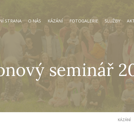
NÍ STRANA
O NÁS
KÁZÁNÍ
FOTOGALERIE
SLUŽBY
AK
pnový seminář 2
KÁZÁNÍ