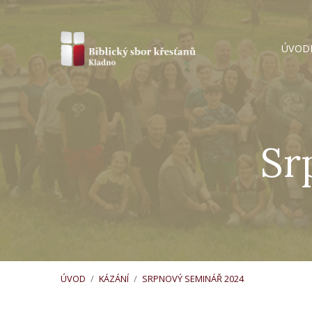
ÚVOD
Sr
ÚVOD
/
KÁZÁNÍ
/
SRPNOVÝ SEMINÁŘ 2024