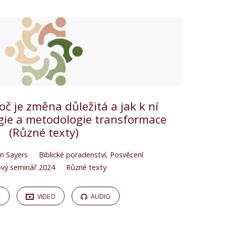
oč je změna důležitá a jak k ní
gie a metodologie transformace
(Různé texty)
an Sayers
Biblické poradenství
,
Posvěcení
vý seminář 2024
Různé texty
Y
VIDEO
AUDIO