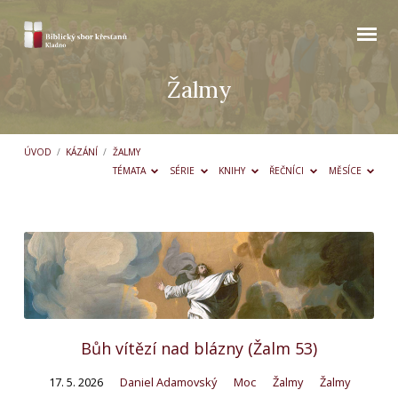
Žalmy
ÚVOD
/
KÁZÁNÍ
/
ŽALMY
TÉMATA
SÉRIE
KNIHY
ŘEČNÍCI
MĚSÍCE
Žalmy
Bůh vítězí nad blázny (Žalm 53)
17. 5. 2026
Daniel Adamovský
Moc
Žalmy
Žalmy