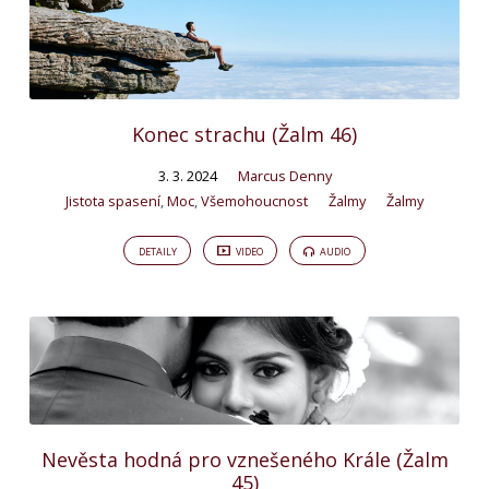
Konec strachu (Žalm 46)
3. 3. 2024
Marcus Denny
Jistota spasení
,
Moc
,
Všemohoucnost
Žalmy
Žalmy
DETAILY
VIDEO
AUDIO
Nevěsta hodná pro vznešeného Krále (Žalm
45)