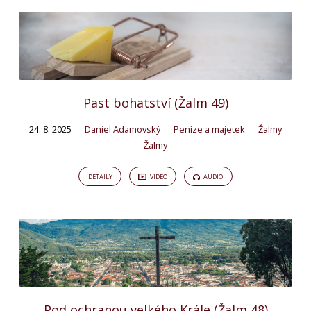
Past bohatství (Žalm 49)
24. 8. 2025
Daniel Adamovský
Peníze a majetek
Žalmy
Žalmy
DETAILY
VIDEO
AUDIO
Pod ochranou velkého Krále (Žalm 48)