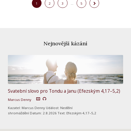
1
2
3
…
5
Nejnovější kázání
Svatební slovo pro Tondu a Janu (Efezským 4,17–5,2)
Marcus Denny
Kazatel: Marcus Denny Událost: Nedělní
shromáždění Datum: 2.8.2026 Text: Efezským 4,17–5,2