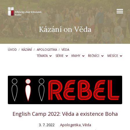
Kázání on Věda
ÚVOD
/
KÁZÁNÍ
/
APOLOGETIKA
/
VĚDA
TÉMATA
SÉRIE
KNIHY
ŘEČNÍCI
MĚSÍCE
Kázání
on
Věda
English Camp 2022: Věda a existence Boha
3. 7. 2022
Apologetika
,
Věda