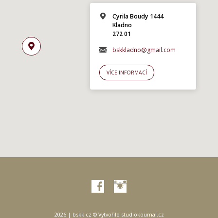
Cyrila Boudy 1444
Kladno
272 01
bskkladno@gmail.com
VÍCE INFORMACÍ
2026 | bskk.cz © Vytvořilo
studiokoumal.cz