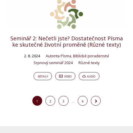
Seminář 2: Nečetli jste? Dostatečnost Písma
ke skutečné životní proměně (Různé texty)
2. 8. 2024
Autorita Písma
,
Biblické poradenství
Srpnový seminář 2024
Různé texty
DETAILY
VIDEO
AUDIO
1
2
3
…
6