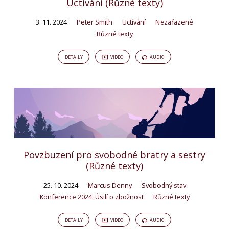
Uctívání (Různé texty)
3. 11. 2024
Peter Smith
Uctívání
Nezařazené
Různé texty
DETAILY
VIDEO
AUDIO
Povzbuzení pro svobodné bratry a sestry
(Různé texty)
25. 10. 2024
Marcus Denny
Svobodný stav
Konference 2024: Úsilí o zbožnost
Různé texty
DETAILY
VIDEO
AUDIO