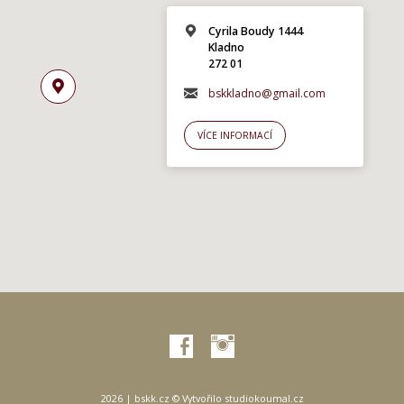
Cyrila Boudy 1444
Kladno
272 01
bskkladno@gmail.com
VÍCE INFORMACÍ
2026 | bskk.cz © Vytvořilo
studiokoumal.cz