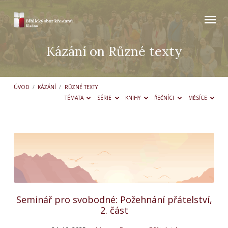
Kázání on Různé texty
ÚVOD
/
KÁZÁNÍ
/
RŮZNÉ TEXTY
TÉMATA
SÉRIE
KNIHY
ŘEČNÍCI
MĚSÍCE
Kázání
on
Různé
texty
Seminář pro svobodné: Požehnání přátelství,
2. část