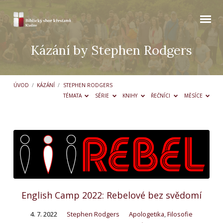
Kázání by Stephen Rodgers
ÚVOD
/
KÁZÁNÍ
/
STEPHEN RODGERS
TÉMATA
SÉRIE
KNIHY
ŘEČNÍCI
MĚSÍCE
Kázání
by
Stephen
Rodgers
English Camp 2022: Rebelové bez svědomí
4. 7. 2022
Stephen Rodgers
Apologetika
,
Filosofie