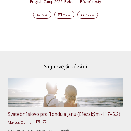
English Camp 2022: Rebel
Různé texty
DETAILY
VIDEO
AUDIO
Nejnovější kázání
Svatební slovo pro Tondu a Janu (Efezským 4,17–5,2)
Marcus Denny
Kazatel: Marcus Denny Událost: Nedělní