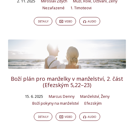
2. 11. 2025
Miroslav Ždych
Muži
,
Role
,
Uctívání
,
Ženy
Nezařazené
1. Timoteovi
DETAILY
VIDEO
AUDIO
Boží plán pro manželky v manželství, 2. část
(Efezským 5,22–23)
15. 6. 2025
Marcus Denny
Manželství
,
Ženy
Boží pokyny na manželství
Efezským
DETAILY
VIDEO
AUDIO