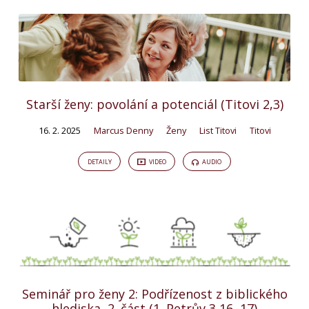
Starší ženy: povolání a potenciál (Titovi 2,3)
16. 2. 2025
Marcus Denny
Ženy
List Titovi
Titovi
DETAILY
VIDEO
AUDIO
Seminář pro ženy 2: Podřízenost z biblického
hlediska, 2. část (1. Petrův 3,16–17)