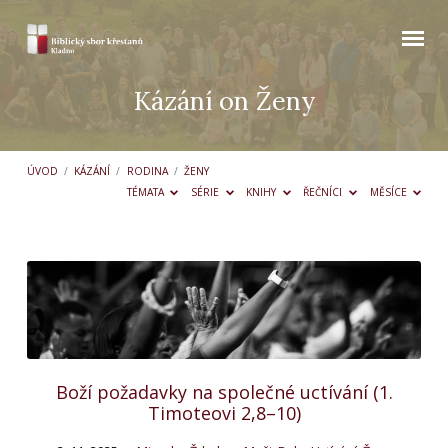
Kázání on Ženy
ÚVOD
/
KÁZÁNÍ
/
RODINA
/
ŽENY
TÉMATA
SÉRIE
KNIHY
ŘEČNÍCI
MĚSÍCE
Kázání
on
Ženy
Boží požadavky na společné uctívání (1.
Timoteovi 2,8–10)