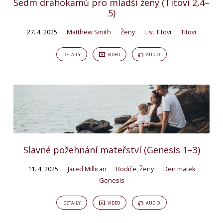
Sedm drahokamů pro mladší ženy (Titovi 2,4–
5)
27. 4. 2025
Matthew Smith
Ženy
List Titovi
Titovi
DETAILY
VIDEO
AUDIO
Slavné požehnání mateřství (Genesis 1–3)
11. 4. 2025
Jared Millican
Rodiče
,
Ženy
Den matek
Genesis
DETAILY
VIDEO
AUDIO