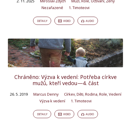
2. 11. 2025
Miroslav Ždych
Muži
,
Role
,
Uctívání
,
Ženy
Nezařazené
1. Timoteovi
DETAILY
VIDEO
AUDIO
Chráněno: Výzva k vedení: Potřeba církve
mužů, kteří vedou—4. část
26. 5. 2019
Marcus Denny
Církev
,
Děti
,
Rodina
,
Role
,
Vedení
Výzva k vedení
1. Timoteovi
DETAILY
VIDEO
AUDIO