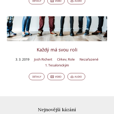
DETAILY
VIDEO
AUDIO
Každý má svou roli
3. 3. 2019
Josh Richert
Církev
,
Role
Nezařazené
1. Tesalonickým
DETAILY
VIDEO
AUDIO
Nejnovější kázání