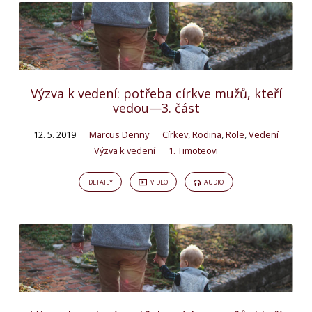
Výzva k vedení: potřeba církve mužů, kteří
vedou—3. část
12. 5. 2019
Marcus Denny
Církev
,
Rodina
,
Role
,
Vedení
Výzva k vedení
1. Timoteovi
DETAILY
VIDEO
AUDIO