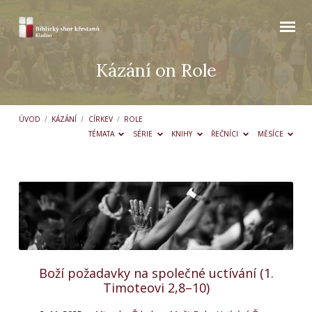
Kázání on Role
ÚVOD
/
KÁZÁNÍ
/
CÍRKEV
/
ROLE
TÉMATA
SÉRIE
KNIHY
ŘEČNÍCI
MĚSÍCE
Kázání
on
Role
Boží požadavky na společné uctívání (1.
Timoteovi 2,8–10)