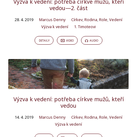
Výzva k vedení: potřeba církve mužů, kteří
vedou—2. část
28. 4. 2019
Marcus Denny
Církev
,
Rodina
,
Role
,
Vedení
Výzva k vedení
1. Timoteovi
DETAILY
VIDEO
AUDIO
Výzva k vedení: potřeba církve mužů, kteří
vedou
14. 4. 2019
Marcus Denny
Církev
,
Rodina
,
Role
,
Vedení
Výzva k vedení