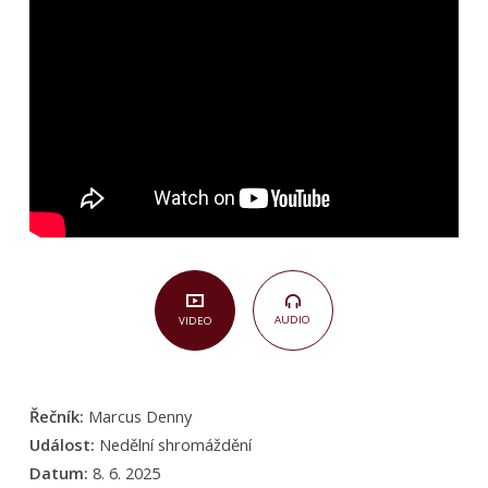
v manželství
(Efezským
5,22–
24)
AUDIO
VIDEO
Řečník:
Marcus Denny
Událost:
Nedělní shromáždění
Datum:
8. 6. 2025