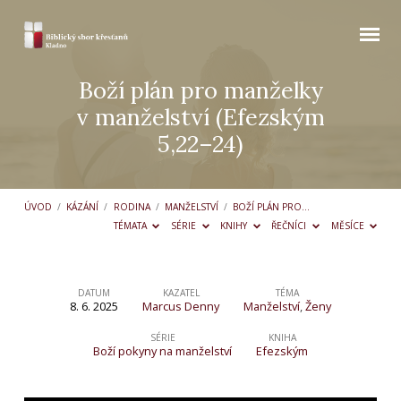
Boží plán pro manželky
v manželství (Efezským
5,22–24)
ÚVOD
/
KÁZÁNÍ
/
RODINA
/
MANŽELSTVÍ
/
BOŽÍ PLÁN PRO…
TÉMATA
SÉRIE
KNIHY
ŘEČNÍCI
MĚSÍCE
DATUM
KAZATEL
TÉMA
8. 6. 2025
Marcus Denny
Manželství
,
Ženy
Boží
plán
SÉRIE
KNIHA
Boží pokyny na manželství
Efezským
pro
manželky