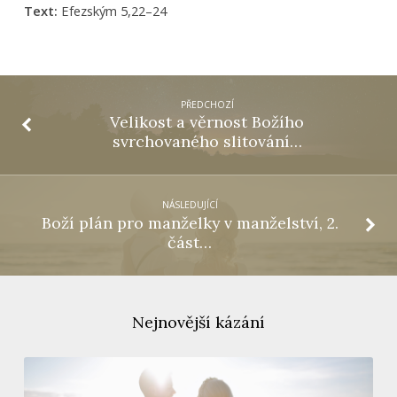
Text:
Efezským 5,22–24
PŘEDCHOZÍ
Velikost a věrnost Božího
svrchovaného slitování…
NÁSLEDUJÍCÍ
Boží plán pro manželky v manželství, 2.
část…
Nejnovější kázání