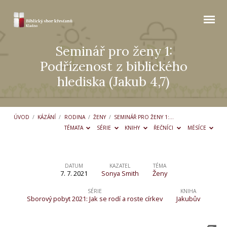
Seminář pro ženy 1:
Podřízenost z biblického
hlediska (Jakub 4,7)
ÚVOD
/
KÁZÁNÍ
/
RODINA
/
ŽENY
/
SEMINÁŘ PRO ŽENY 1:…
TÉMATA
SÉRIE
KNIHY
ŘEČNÍCI
MĚSÍCE
DATUM
KAZATEL
TÉMA
7. 7. 2021
Sonya Smith
Ženy
Seminář
pro
SÉRIE
KNIHA
Sborový pobyt 2021: Jak se rodí a roste církev
Jakubův
ženy
1: