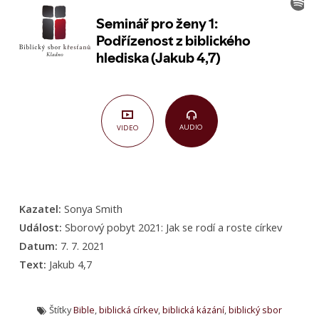
Podřízenost
z biblického
hlediska
(Jakub
4,7)
AUDIO
VIDEO
Kazatel:
Sonya Smith
Událost:
Sborový pobyt 2021: Jak se rodí a roste církev
Datum:
7. 7. 2021
Text:
Jakub 4,7
Štítky
Bible
,
biblická církev
,
biblická kázání
,
biblický sbor