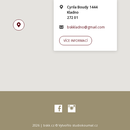
Cyrila Boudy 1444
Kladno
272 01
bskkladno@gmail.com
VÍCE INFORMACÍ
2026 | bskk.cz © Vytvořilo
studiokoumal.cz