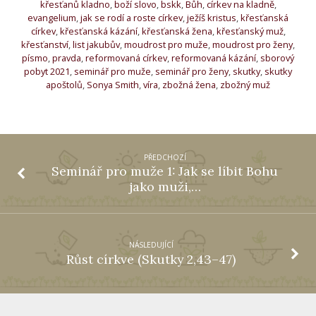
křesťanů kladno
,
boží slovo
,
bskk
,
Bůh
,
církev na kladně
,
evangelium
,
jak se rodí a roste církev
,
ježíš kristus
,
křesťanská
církev
,
křesťanská kázání
,
křesťanská žena
,
křesťanský muž
,
křesťanství
,
list jakubův
,
moudrost pro muže
,
moudrost pro ženy
,
písmo
,
pravda
,
reformovaná církev
,
reformovaná kázání
,
sborový
pobyt 2021
,
seminář pro muže
,
seminář pro ženy
,
skutky
,
skutky
apoštolů
,
Sonya Smith
,
víra
,
zbožná žena
,
zbožný muž
PŘEDCHOZÍ
Seminář pro muže 1: Jak se líbit Bohu
jako muži,…
NÁSLEDUJÍCÍ
Růst církve (Skutky 2,43–47)