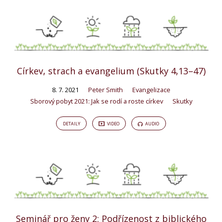
Církev, strach a evangelium (Skutky 4,13–47)
8. 7. 2021
Peter Smith
Evangelizace
Sborový pobyt 2021: Jak se rodí a roste církev
Skutky
DETAILY
VIDEO
AUDIO
Seminář pro ženy 2: Podřízenost z biblického