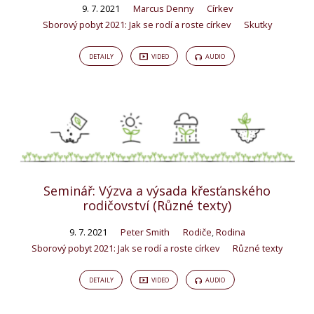
Tagged
9. 7. 2021
Marcus Denny
Církev
Sborový pobyt 2021: Jak se rodí a roste církev
Skutky
Kázání
DETAILY
VIDEO
AUDIO
Seminář: Výzva a výsada křesťanského
rodičovství (Různé texty)
9. 7. 2021
Peter Smith
Rodiče
,
Rodina
Sborový pobyt 2021: Jak se rodí a roste církev
Různé texty
DETAILY
VIDEO
AUDIO