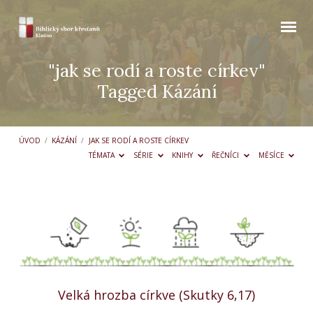
"jak se rodí a roste církev"
Tagged Kázání
ÚVOD
/
KÁZÁNÍ
/
JAK SE RODÍ A ROSTE CÍRKEV
TÉMATA
SÉRIE
KNIHY
ŘEČNÍCI
MĚSÍCE
"jak
se
rodí
a
roste
Velká hrozba církve (Skutky 6,17)
církev"