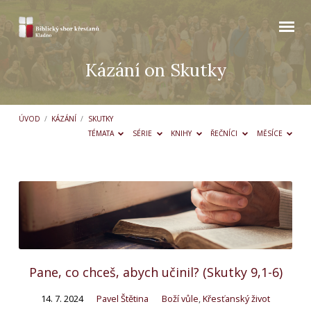
Kázání on Skutky
ÚVOD
/
KÁZÁNÍ
/
SKUTKY
TÉMATA
SÉRIE
KNIHY
ŘEČNÍCI
MĚSÍCE
Kázání
on
Skutky
Pane, co chceš, abych učinil? (Skutky 9,1-6)
14. 7. 2024
Pavel Štětina
Boží vůle
,
Křesťanský život