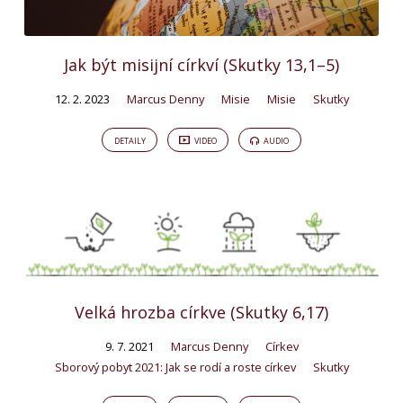
Jak být misijní církví (Skutky 13,1–5)
12. 2. 2023
Marcus Denny
Misie
Misie
Skutky
DETAILY
VIDEO
AUDIO
Velká hrozba církve (Skutky 6,17)
9. 7. 2021
Marcus Denny
Církev
Sborový pobyt 2021: Jak se rodí a roste církev
Skutky