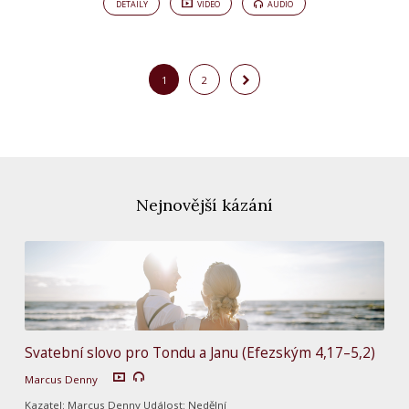
DETAILY
VIDEO
AUDIO
1
2
Nejnovější kázání
Svatební slovo pro Tondu a Janu (Efezským 4,17–5,2)
Marcus Denny
Kazatel: Marcus Denny Událost: Nedělní