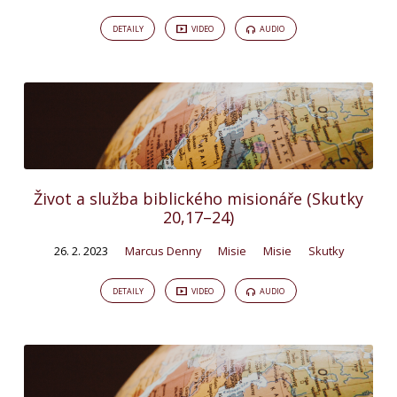
DETAILY
VIDEO
AUDIO
Život a služba biblického misionáře (Skutky
20,17–24)
26. 2. 2023
Marcus Denny
Misie
Misie
Skutky
DETAILY
VIDEO
AUDIO