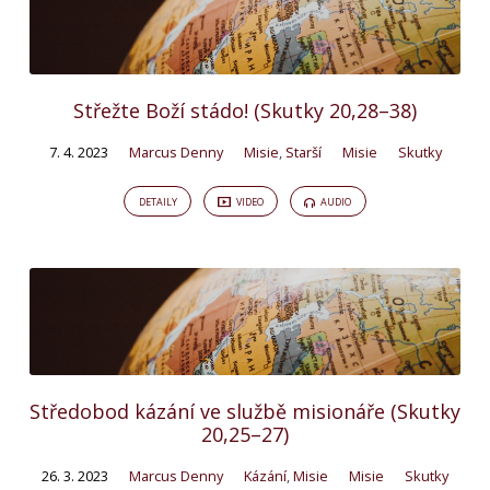
Střežte Boží stádo! (Skutky 20,28–38)
7. 4. 2023
Marcus Denny
Misie
,
Starší
Misie
Skutky
DETAILY
VIDEO
AUDIO
Středobod kázání ve službě misionáře (Skutky
20,25–27)
26. 3. 2023
Marcus Denny
Kázání
,
Misie
Misie
Skutky