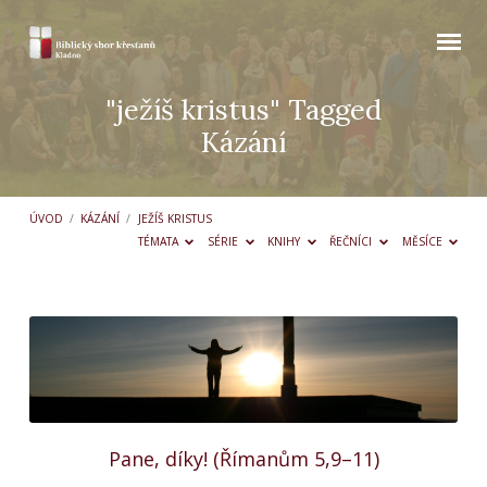
"ježíš kristus" Tagged
Kázání
ÚVOD
/
KÁZÁNÍ
/
JEŽÍŠ KRISTUS
TÉMATA
SÉRIE
KNIHY
ŘEČNÍCI
MĚSÍCE
"ježíš
kristus"
Tagged
Kázání
Pane, díky! (Římanům 5,9–11)