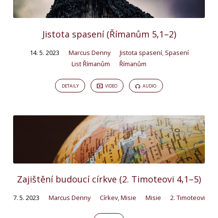
Jistota spasení (Římanům 5,1–2)
14. 5. 2023
Marcus Denny
Jistota spasení
,
Spasení
List Římanům
Římanům
DETAILY
VIDEO
AUDIO
Zajištění budoucí církve (2. Timoteovi 4,1–5)
7. 5. 2023
Marcus Denny
Církev
,
Misie
Misie
2. Timoteovi