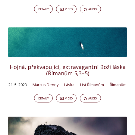
DETAILY
VIDEO
AUDIO
Hojná, překvapující, extravagantní Boží láska
(Římanům 5,3–5)
21. 5. 2023
Marcus Denny
Láska
List Římanům
Římanům
DETAILY
VIDEO
AUDIO