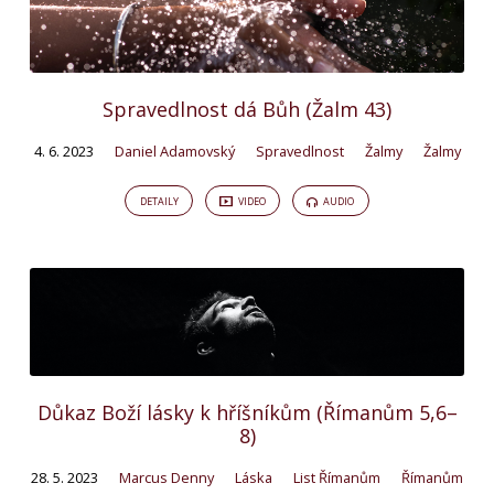
Spravedlnost dá Bůh (Žalm 43)
4. 6. 2023
Daniel Adamovský
Spravedlnost
Žalmy
Žalmy
DETAILY
VIDEO
AUDIO
Důkaz Boží lásky k hříšníkům (Římanům 5,6–
8)
28. 5. 2023
Marcus Denny
Láska
List Římanům
Římanům