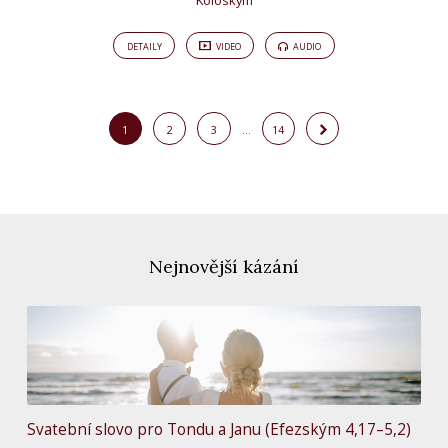
Koloským
DETAILY
VIDEO
AUDIO
1
2
3
…
14
Nejnovější kázání
Svatební slovo pro Tondu a Janu (Efezským 4,17–5,2)