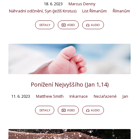
18. 6. 2023
Marcus Denny
Náhradní odčinění
,
Syn (Ježíš Kristus)
List Římanům
Římanům
DETAILY
VIDEO
AUDIO
Ponížení Nejvyššího (Jan 1,14)
11. 6. 2023
Matthew Smith
Inkarnace
Nezařazené
Jan
DETAILY
VIDEO
AUDIO