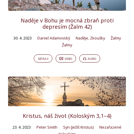
Naděje v Bohu je mocná zbraň proti
depresím (Žalm 42)
30. 4. 2023
Daniel Adamovský
Naděje
,
Zkoušky
Žalmy
Žalmy
DETAILY
VIDEO
AUDIO
Kristus, náš život (Koloským 3,1–4)
23. 4. 2023
Peter Smith
Syn (Ježíš Kristus)
Nezařazené