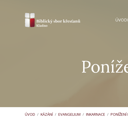
ÚVOD
Poníže
ÚVOD
/
KÁZÁNÍ
/
EVANGELIUM
/
INKARNACE
/
PONÍŽENÍ