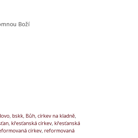
romnou Boží
slovo
,
bskk
,
Bůh
,
církev na kladně
,
sťan
,
křesťanská církev
,
křesťanská
eformovaná církev
,
reformovaná