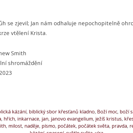
Bůh se zjevil; Jan nám odhaluje nepochopitelně oh
rze vtělení Krista.
hew Smith
lní shromáždění
 2023
blická kázání
,
biblický sbor křesťanů kladno
,
Boží moc
,
boží 
a
,
hřích
,
inkarnace
,
jan
,
janovo evangelium
,
ježíš kristus
,
kře
ith
,
milost
,
naděje
,
písmo
,
počátek
,
počátek světa
,
pravda
,
r
kázání
,
spasení
,
světlo světa
,
víra