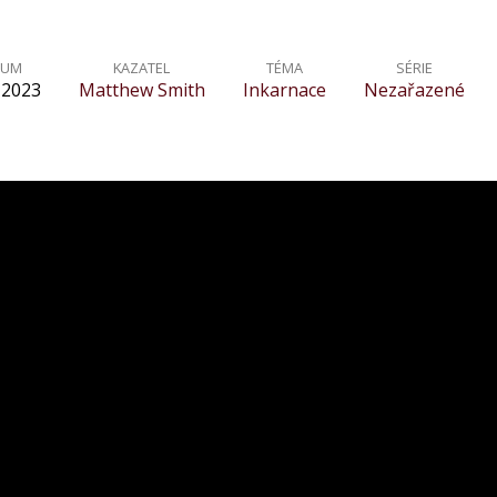
TUM
KAZATEL
TÉMA
SÉRIE
. 2023
Matthew Smith
Inkarnace
Nezařazené