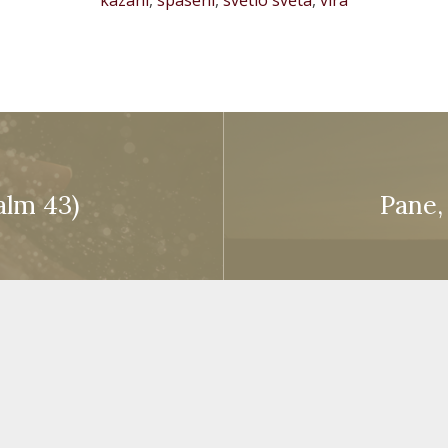
alm 43)
Pane,