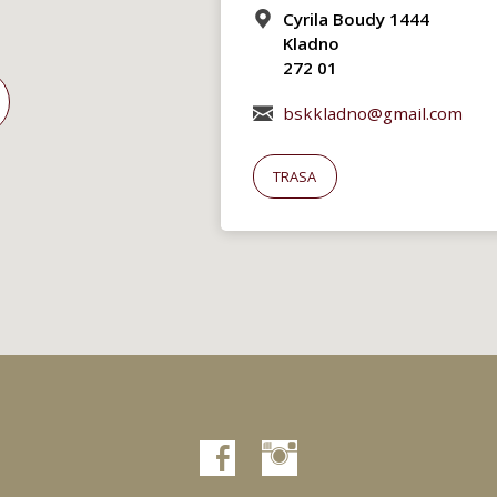
Cyrila Boudy 1444
Kladno
272 01
bskkladno@gmail.com
TRASA