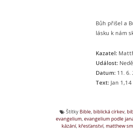
Bůh přišel a 
lásku k nám sk
Kazatel:
Matt
Událost:
Nedě
Datum:
11. 6.
Text:
Jan 1,14
Štítky
Bible
,
biblická církev
,
bi
evangelium
,
evangelium podle jan
kázání
,
křesťanství
,
matthew sm