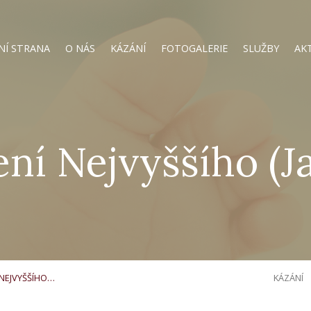
NÍ STRANA
O NÁS
KÁZÁNÍ
FOTOGALERIE
SLUŽBY
AK
ní Nejvyššího (Ja
 NEJVYŠŠÍHO…
KÁZÁNÍ