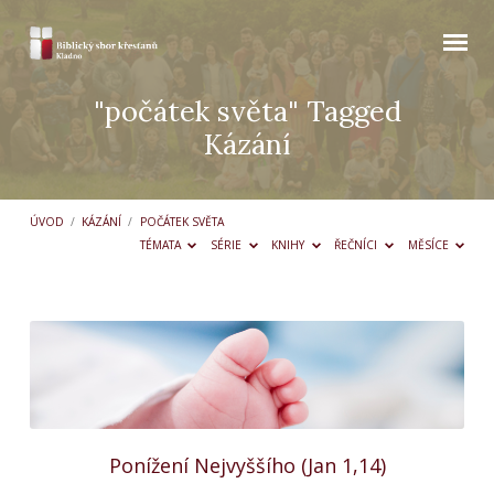
"počátek světa" Tagged
Kázání
ÚVOD
/
KÁZÁNÍ
/
POČÁTEK SVĚTA
TÉMATA
SÉRIE
KNIHY
ŘEČNÍCI
MĚSÍCE
"počátek
světa"
Tagged
Kázání
Ponížení Nejvyššího (Jan 1,14)