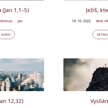
 (Jan 1,1–5)
Ježíš, kt
 Kristus)
Jan
16. 10. 2022
Alois K
AUDIO
DETAIL
Jan 12,32)
Vysílán