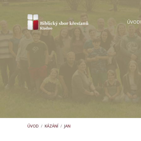
ÚVOD
ÚVOD
/
KÁZÁNÍ
/
JAN