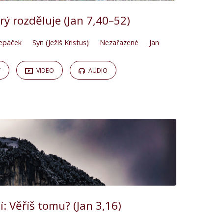
erý rozděluje (Jan 7,40–52)
lepáček
Syn (Ježíš Kristus)
Nezařazené
Jan
Y
VIDEO
AUDIO
í: Věříš tomu? (Jan 3,16)