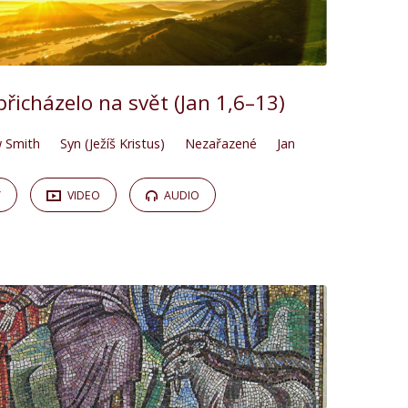
přicházelo na svět (Jan 1,6–13)
 Smith
Syn (Ježíš Kristus)
Nezařazené
Jan
Y
VIDEO
AUDIO