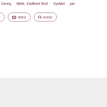
 Denny
Bible
,
Zaslíbení Boží
Vysílání
Jan
Y
VIDEO
AUDIO