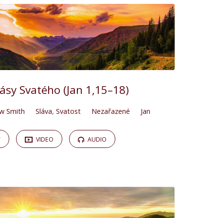
ásy Svatého (Jan 1,15–18)
w Smith
Sláva
,
Svatost
Nezařazené
Jan
Y
VIDEO
AUDIO