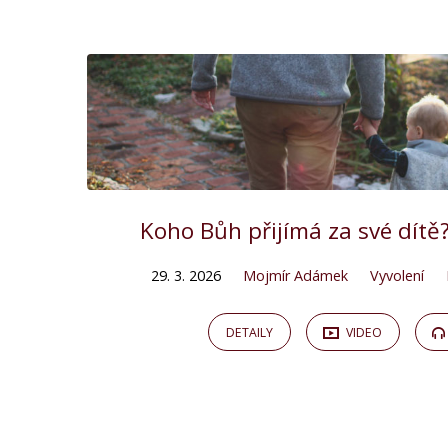
Kázání
on
Jan
Koho Bůh přijímá za své dítě?
29. 3. 2026
Mojmír Adámek
Vyvolení
DETAILY
VIDEO