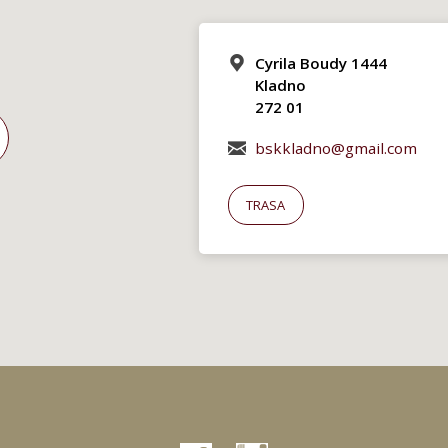
Cyrila Boudy 1444
Kladno
272 01
bskkladno@gmail.com
TRASA