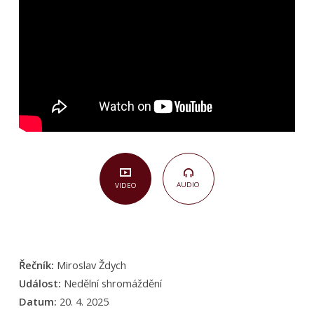
nadějí
(Jan
20,1–
18)
AUDIO
VIDEO
Řečník:
Miroslav Ždych
Událost:
Nedělní shromáždění
Datum:
20. 4. 2025