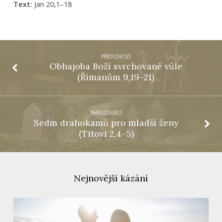
Text:
Jan 20,1–18
PŘEDCHOZÍ
Obhajoba Boží svrchované vůle
(Římanům 9,19–21)
NÁSLEDUJÍCÍ
Sedm drahokamů pro mladší ženy
(Titovi 2,4–5)
Nejnovější kázání