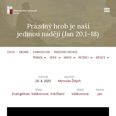
Prázdný hrob je naší
jedinou nadějí (Jan 20,1–18)
ÚVOD
/
KÁZÁNÍ
/
EVANGELIUM
/
PRÁZDNÝ HROB JE…
TÉMATA
SÉRIE
KNIHY
ŘEČNÍCI
MĚSÍCE
DATUM
KAZATEL
20. 4. 2025
Miroslav Ždych
Prázdný
hrob
TÉMA
SÉRIE
KNIHA
Evangelium
,
Velikonoce
,
Vzkříšení
Velikonoce
Jan
je
naší
jedinou