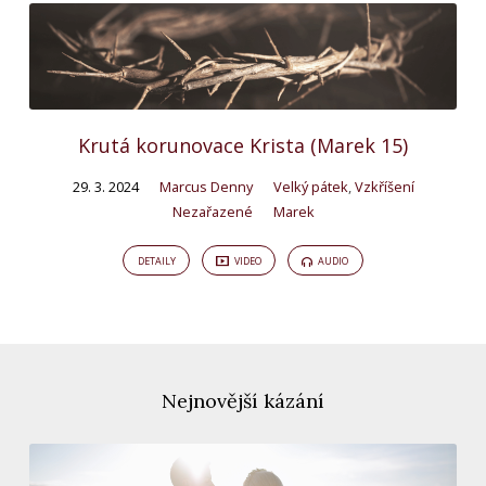
Krutá korunovace Krista (Marek 15)
29. 3. 2024
Marcus Denny
Velký pátek
,
Vzkříšení
Nezařazené
Marek
DETAILY
VIDEO
AUDIO
Nejnovější kázání