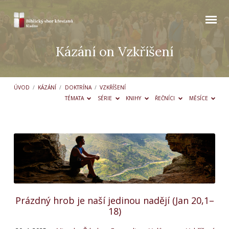
Kázání on Vzkříšení
ÚVOD
/
KÁZÁNÍ
/
DOKTRÍNA
/
VZKŘÍŠENÍ
TÉMATA
SÉRIE
KNIHY
ŘEČNÍCI
MĚSÍCE
Kázání
on
Vzkříšení
Prázdný hrob je naší jedinou nadějí (Jan 20,1–
18)