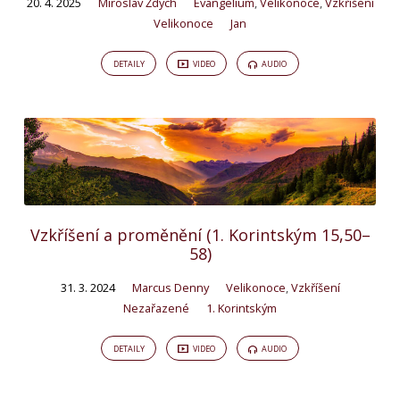
20. 4. 2025
Miroslav Ždych
Evangelium
,
Velikonoce
,
Vzkříšení
Velikonoce
Jan
DETAILY
VIDEO
AUDIO
Vzkříšení a proměnění (1. Korintským 15,50–
58)
31. 3. 2024
Marcus Denny
Velikonoce
,
Vzkříšení
Nezařazené
1. Korintským
DETAILY
VIDEO
AUDIO