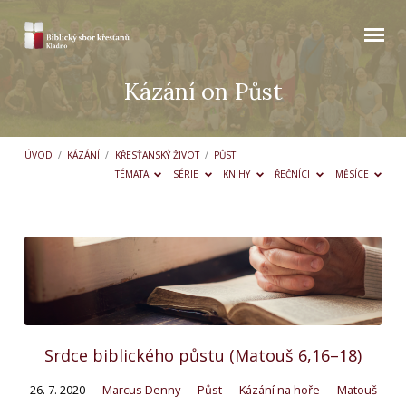
Kázání on Půst
ÚVOD
/
KÁZÁNÍ
/
KŘESŤANSKÝ ŽIVOT
/
PŮST
TÉMATA
SÉRIE
KNIHY
ŘEČNÍCI
MĚSÍCE
Kázání
on
Půst
Srdce biblického půstu (Matouš 6,16–18)
26. 7. 2020
Marcus Denny
Půst
Kázání na hoře
Matouš