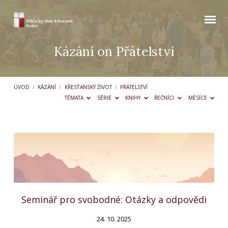
Kázání on Přátelství
ÚVOD
/
KÁZÁNÍ
/
KŘESŤANSKÝ ŽIVOT
/
PŘÁTELSTVÍ
TÉMATA
SÉRIE
KNIHY
ŘEČNÍCI
MĚSÍCE
Kázání
on
Přátelství
Seminář pro svobodné: Otázky a odpovědi
24. 10. 2025