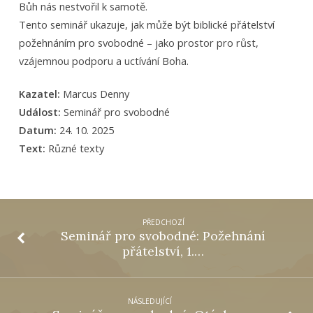
Bůh nás nestvořil k samotě.
přátelství,
Tento seminář ukazuje, jak může být biblické přátelství
2. část
požehnáním pro svobodné – jako prostor pro růst,
vzájemnou podporu a uctívání Boha.
Kazatel:
Marcus Denny
Událost:
Seminář pro svobodné
Datum:
24. 10. 2025
Text:
Různé texty
PŘEDCHOZÍ
Seminář pro svobodné: Požehnání
přátelství, 1.…
NÁSLEDUJÍCÍ