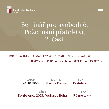
Seminář pro svobodné:
Požehnání přátelství,
2. část
ÚVOD
/
KÁZÁNÍ
/
KŘESŤANSKÝ ŽIVOT
/
PŘÁTELSTVÍ
/
SEMINÁŘ PRO…
TÉMATA
SÉRIE
KNIHY
ŘEČNÍCI
MĚSÍCE
DATUM
KAZATEL
TÉMA
24. 10. 2025
Marcus Denny
Přátelství
Seminář
pro
SÉRIE
KNIHA
Konference 2025: Touha po Bohu
Různé texty
svobodné:
Požehnání