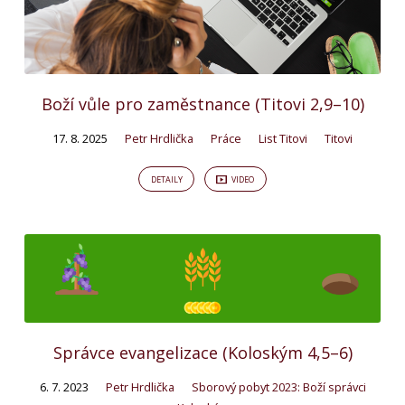
Boží vůle pro zaměstnance (Titovi 2,9–10)
17. 8. 2025
Petr Hrdlička
Práce
List Titovi
Titovi
DETAILY
VIDEO
Správce evangelizace (Koloským 4,5–6)
6. 7. 2023
Petr Hrdlička
Sborový pobyt 2023: Boží správci