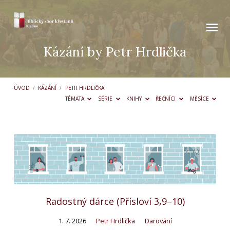
Kázání by Petr Hrdlička
ÚVOD
/
KÁZÁNÍ
/
PETR HRDLIČKA
TÉMATA
SÉRIE
KNIHY
ŘEČNÍCI
MĚSÍCE
Kázání
by
Petr
Hrdlička
Radostný dárce (Přísloví 3,9–10)
1. 7. 2026
Petr Hrdlička
Darování