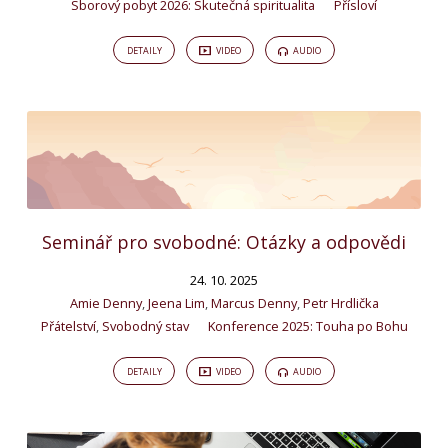
Sborový pobyt 2026: Skutečná spiritualita
Přísloví
DETAILY
VIDEO
AUDIO
Seminář pro svobodné: Otázky a odpovědi
24. 10. 2025
Amie Denny
,
Jeena Lim
,
Marcus Denny
,
Petr Hrdlička
Přátelství
,
Svobodný stav
Konference 2025: Touha po Bohu
DETAILY
VIDEO
AUDIO