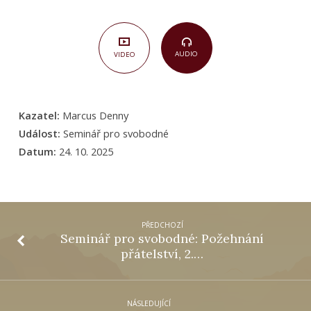
odpovědi
AUDIO
VIDEO
Kazatel:
Marcus Denny
Událost:
Seminář pro svobodné
Datum:
24. 10. 2025
PŘEDCHOZÍ
Seminář pro svobodné: Požehnání
přátelství, 2.…
NÁSLEDUJÍCÍ