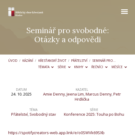
Seminář pro svobodné:
Otázky a odpovědi
ÚVOD
/
KÁZÁNÍ
/
KŘESŤANSKÝ ŽIVOT
/
PŘÁTELSTVÍ
/
SEMINÁŘ PRO…
TÉMATA
SÉRIE
KNIHY
ŘEČNÍCI
MĚSÍCE
DATUM
KAZATEL
24. 10. 2025
Amie Denny
,
Jeena Lim
,
Marcus Denny
,
Petr
Seminář
Hrdlička
pro
TÉMA
SÉRIE
svobodné:
Přátelství
,
Svobodný stav
Konference 2025: Touha po Bohu
Otázky
a
https://spotifycreators-web.app.link/e/o0SWVk69SXb