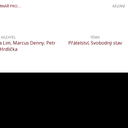
MINÁŘ PRO…
KÁZÁNÍ
KAZATEL
TÉMA
a Lim
,
Marcus Denny
,
Petr
Přátelství
,
Svobodný stav
Hrdlička