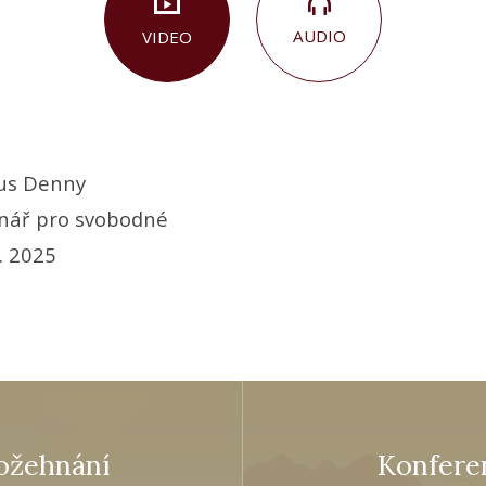
AUDIO
VIDEO
us Denny
nář pro svobodné
. 2025
ožehnání
Konferen