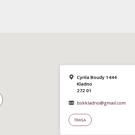
Cyrila Boudy 1444
Kladno
272 01
bskkladno@gmail.com
TRASA