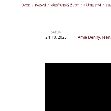
ÚVOD
/
KÁZÁNÍ
/
KŘESŤANSKÝ ŽIVOT
/
PŘÁTELSTVÍ
/
SE
DATUM
24. 10. 2025
Amie Denny
,
Jeen
Seminář
pro
svobodné:
Otázky
a