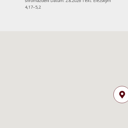
shromáždění Datum: 2.8.2026 Text: Efezským
4,17–5,2