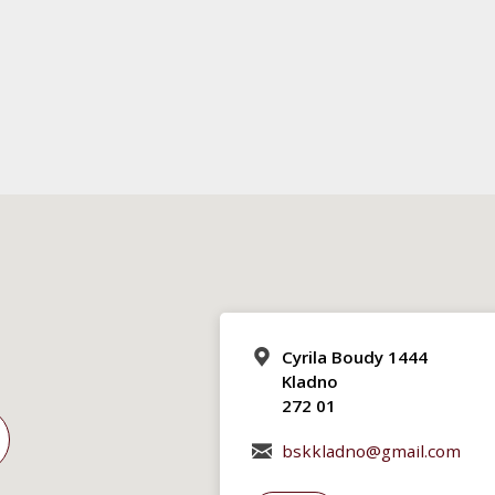
Cyrila Boudy 1444
Kladno
272 01
bskkladno@gmail.com