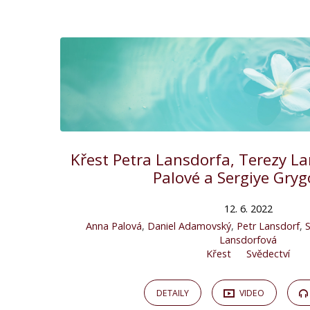
Kázání
by
Tereza
Lansdorfová
Křest Petra Lansdorfa, Terezy L
Palové a Sergiye Gryg
12. 6. 2022
Anna Palová
,
Daniel Adamovský
,
Petr Lansdorf
,
S
Lansdorfová
Křest
Svědectví
DETAILY
VIDEO