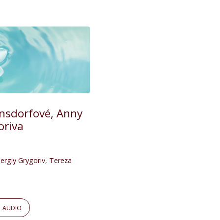
ansdorfové, Anny
oriva
ergiy Grygoriv
,
Tereza
AUDIO