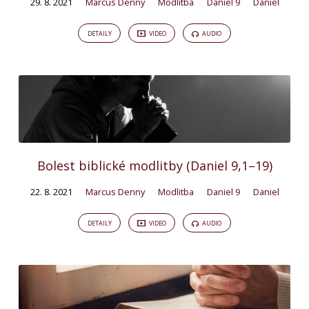
29. 8. 2021
Marcus Denny
Modlitba
Daniel 9
Daniel
DETAILY
VIDEO
AUDIO
Bolest biblické modlitby (Daniel 9,1–19)
22. 8. 2021
Marcus Denny
Modlitba
Daniel 9
Daniel
DETAILY
VIDEO
AUDIO