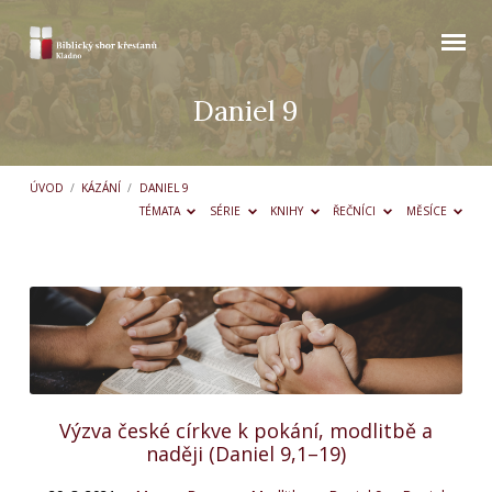
Daniel 9
ÚVOD
/
KÁZÁNÍ
/
DANIEL 9
TÉMATA
SÉRIE
KNIHY
ŘEČNÍCI
MĚSÍCE
Daniel
9
Výzva české církve k pokání, modlitbě a
naději (Daniel 9,1–19)