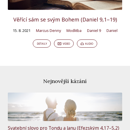
Věřící sám se svým Bohem (Daniel 9,1–19)
15. 8. 2021
Marcus Denny
Modlitba
Daniel 9
Daniel
DETAILY
VIDEO
AUDIO
Nejnovější kázání
Svatební slovo pro Tondu a Janu (Efezským 4,17–5,2)