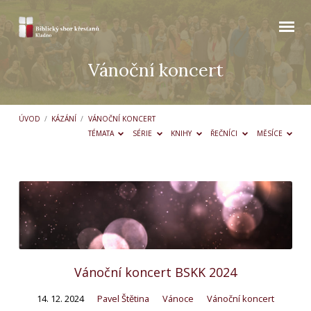
Vánoční koncert
ÚVOD
/
KÁZÁNÍ
/
VÁNOČNÍ KONCERT
TÉMATA
SÉRIE
KNIHY
ŘEČNÍCI
MĚSÍCE
Vánoční
koncert
Vánoční koncert BSKK 2024
14. 12. 2024
Pavel Štětina
Vánoce
Vánoční koncert