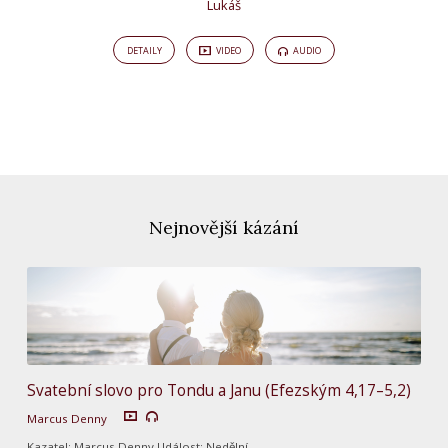
Lukáš
DETAILY
VIDEO
AUDIO
Nejnovější kázání
Svatební slovo pro Tondu a Janu (Efezským 4,17–5,2)
Marcus Denny
Kazatel: Marcus Denny Událost: Nedělní