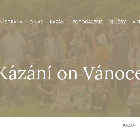
NÍ STRANA
O NÁS
KÁZÁNÍ
FOTOGALERIE
SLUŽBY
AK
Kázání on Vánoc
KÁZÁNÍ