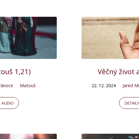
touš 1,21)
Věčný život a
Vánoce
Matouš
22. 12. 2024
Jared Mi
AUDIO
DETAIL