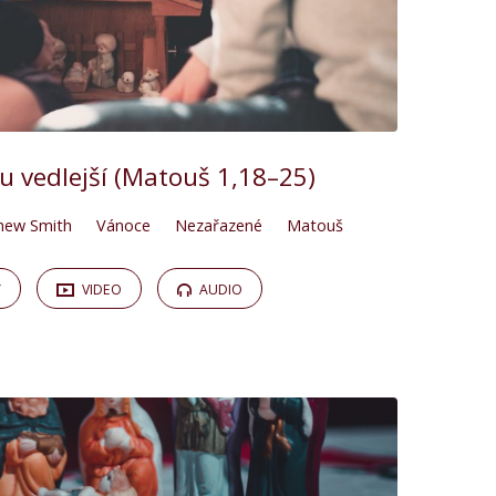
u vedlejší (Matouš 1,18–25)
hew Smith
Vánoce
Nezařazené
Matouš
Y
VIDEO
AUDIO