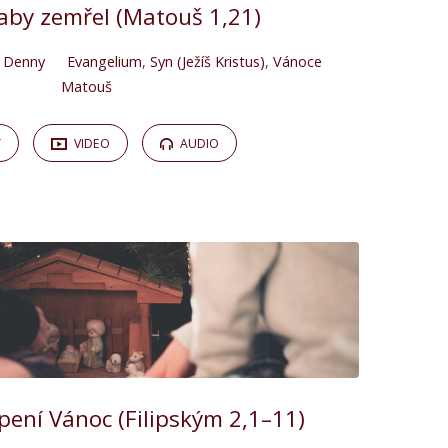
aby zemřel (Matouš 1,21)
 Denny
Evangelium
,
Syn (Ježíš Kristus)
,
Vánoce
Matouš
Y
VIDEO
AUDIO
ení Vánoc (Filipským 2,1–11)