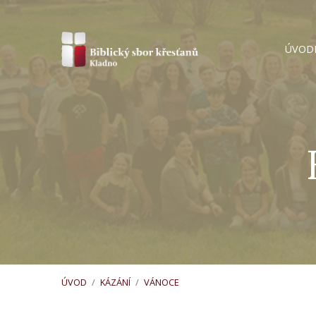
ÚVOD
ÚVOD
/
KÁZÁNÍ
/
VÁNOCE