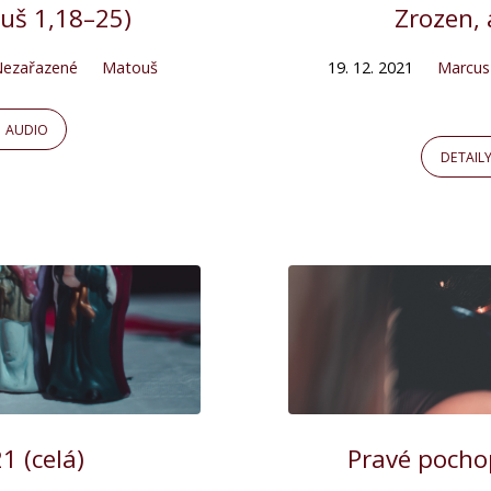
uš 1,18–25)
Zrozen, 
ezařazené
Matouš
19. 12. 2021
Marcus
AUDIO
DETAIL
 (celá)
Pravé pochop