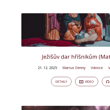
Kázání
on
Vánoce
Ježíšův dar hříšníkům (Ma
21. 12. 2025
Marcus Denny
Vánoce
DETAILY
VIDEO