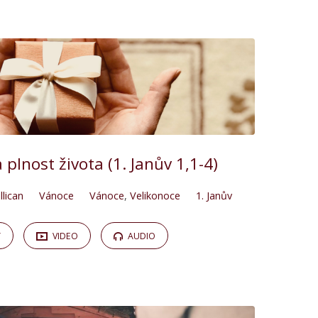
 plnost života (1. Janův 1,1-4)
llican
Vánoce
Vánoce
,
Velikonoce
1. Janův
Y
VIDEO
AUDIO