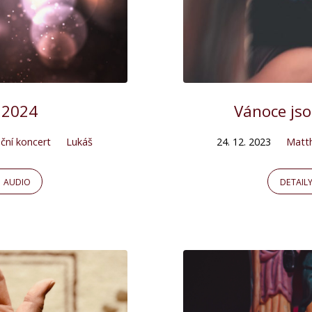
 2024
Vánoce jso
ční koncert
Lukáš
24. 12. 2023
Matt
AUDIO
DETAIL