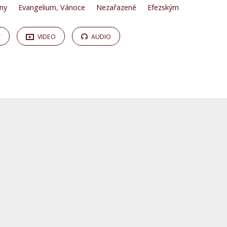
ny
Evangelium
,
Vánoce
Nezařazené
Efezským
Y
VIDEO
AUDIO