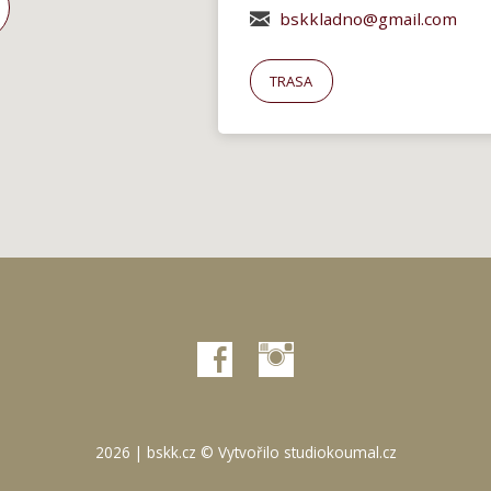
bskkladno@gmail.com
TRASA
2026 | bskk.cz © Vytvořilo
studiokoumal.cz