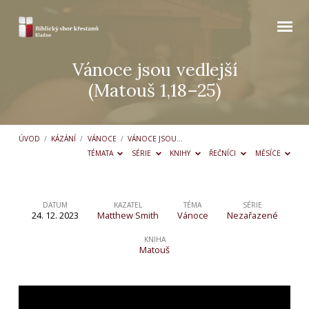
Vánoce jsou vedlejší
(Matouš 1,18–25)
ÚVOD
/
KÁZÁNÍ
/
VÁNOCE
/
VÁNOCE JSOU…
TÉMATA
SÉRIE
KNIHY
ŘEČNÍCI
MĚSÍCE
DATUM
KAZATEL
TÉMA
SÉRIE
24. 12. 2023
Matthew Smith
Vánoce
Nezařazené
Vánoce
jsou
KNIHA
Matouš
vedlejší
(Matouš
1,18–