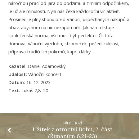
náročnou prací od jara do podzimu a zimním odpočinkem,
je už ale minulostí. Nyní nás čeká každoroční vír aktivit.
Prosinec je plný shonu před Vánoci, uspěchaných nákupů a
obav, abychom na nic nezapomněli. Jak nám diktuje
společenská norma, vše musí být perfektní. Čistota
domova, vánoční výzdoba, stromeček, pečení cukroví,
příprava tradičních pokrmů, kapr, dárky…
Kazatel:
Daniel Adamovský
Událost:
Vánoční koncert
Datum:
16. 12. 2023
Text:
Lukáš 2,8–20
PŘEDCHOZÍ
Užitek z otroctví Bohu, 2. část
(Římanům 6,21–23)