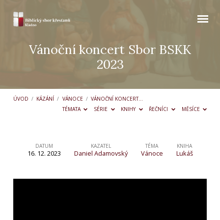
Vánoční koncert Sbor BSKK
2023
ÚVOD
/
KÁZÁNÍ
/
VÁNOCE
/
VÁNOČNÍ KONCERT…
TÉMATA
SÉRIE
KNIHY
ŘEČNÍCI
MĚSÍCE
DATUM
KAZATEL
TÉMA
KNIHA
16. 12. 2023
Daniel Adamovský
Vánoce
Lukáš
Vánoční
koncert
Sbor
BSKK
2023