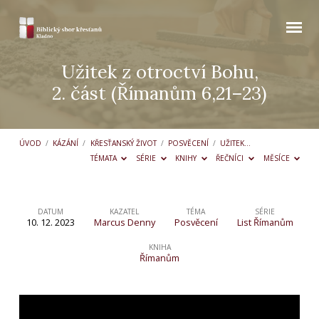
Užitek z otroctví Bohu,
2. část (Římanům 6,21–23)
ÚVOD
/
KÁZÁNÍ
/
KŘESŤANSKÝ ŽIVOT
/
POSVĚCENÍ
/
UŽITEK…
TÉMATA
SÉRIE
KNIHY
ŘEČNÍCI
MĚSÍCE
DATUM
KAZATEL
TÉMA
SÉRIE
10. 12. 2023
Marcus Denny
Posvěcení
List Římanům
Užitek
z otroctví
KNIHA
Římanům
Bohu,
2. část
(Římanům