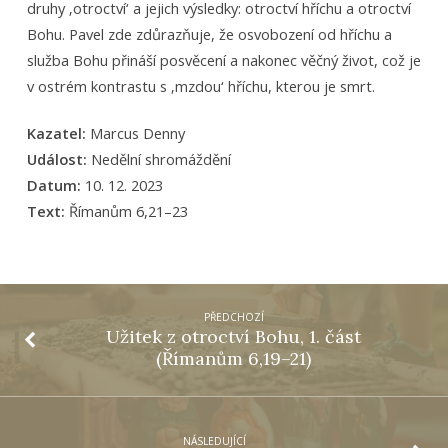
druhy ‚otroctví‘ a jejich výsledky: otroctví hříchu a otroctví
Bohu. Pavel zde zdůrazňuje, že osvobození od hříchu a
služba Bohu přináší posvěcení a nakonec věčný život, což je
v ostrém kontrastu s ‚mzdou‘ hříchu, kterou je smrt.
Kazatel:
Marcus Denny
Událost:
Nedělní shromáždění
Datum:
10. 12. 2023
Text:
Římanům 6,21–23
PŘEDCHOZÍ
Užitek z otroctví Bohu, 1. část
(Římanům 6,19–21)
NÁSLEDUJÍCÍ