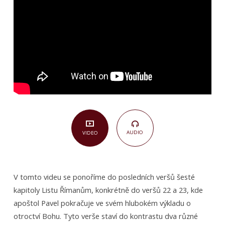
6,21–
23)
AUDIO
VIDEO
V tomto videu se ponoříme do posledních veršů šesté
kapitoly Listu Římanům, konkrétně do veršů 22 a 23, kde
apoštol Pavel pokračuje ve svém hlubokém výkladu o
otroctví Bohu. Tyto verše staví do kontrastu dva různé