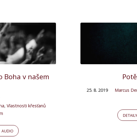
ho Boha v našem
Potěš
25. 8. 2019
Marcus De
ha
,
Vlastnosti křesťanů
ým
DETAIL
AUDIO