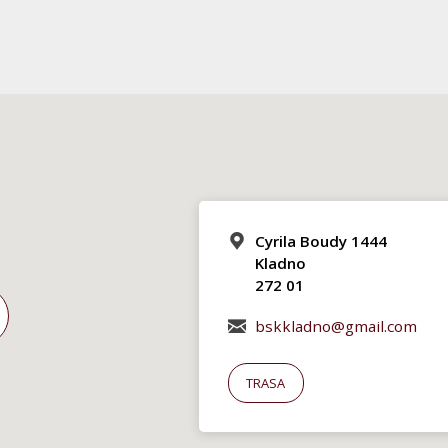
Cyrila Boudy 1444
Kladno
272 01
bskkladno@gmail.com
TRASA