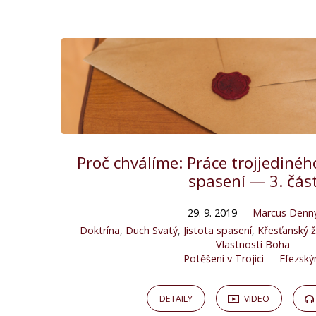
Potěšení
v
Trojici
Proč chválíme: Práce trojjediné
spasení — 3. čás
29. 9. 2019
Marcus Denn
Doktrína
,
Duch Svatý
,
Jistota spasení
,
Křesťanský ž
Vlastnosti Boha
Potěšení v Trojici
Efezsk
DETAILY
VIDEO