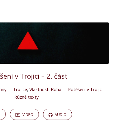
ení v Trojici – 2. část
nny
Trojice
,
Vlastnosti Boha
Potěšení v Trojici
Různé texty
Y
VIDEO
AUDIO