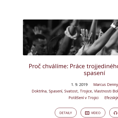
Proč chválíme: Práce trojjediné
spasení
1. 9. 2019
Marcus Denny
Doktrína
,
Spasení
,
Svatost
,
Trojice
,
Vlastnosti Bo
Potěšení v Trojici
Efezsk
DETAILY
VIDEO