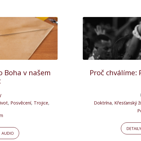
ho Boha v našem
Proč chválíme: 
t
y
ivot
,
Posvěcení
,
Trojice
,
Doktrína
,
Křesťanský ž
P
ým
DETAIL
AUDIO