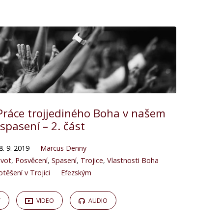
Práce trojjediného Boha v našem
spasení – 2. část
8. 9. 2019
Marcus Denny
ivot
,
Posvěcení
,
Spasení
,
Trojice
,
Vlastnosti Boha
otěšení v Trojici
Efezským
Y
VIDEO
AUDIO