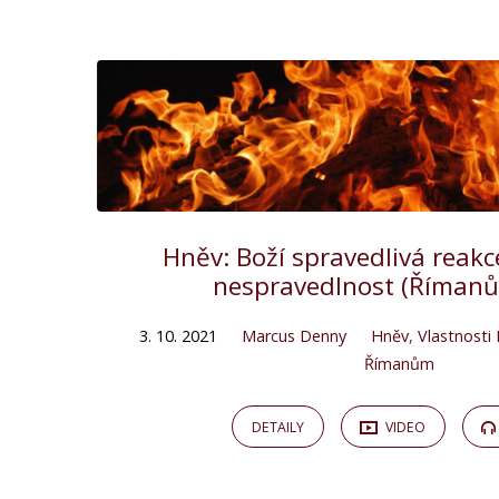
Kázání
on
Hněv
Hněv: Boží spravedlivá reakc
nespravedlnost (Římanů
3. 10. 2021
Marcus Denny
Hněv
,
Vlastnosti
Římanům
DETAILY
VIDEO