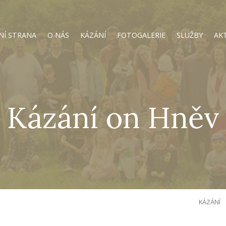
NÍ STRANA
O NÁS
KÁZÁNÍ
FOTOGALERIE
SLUŽBY
AK
Kázání on Hněv
KÁZÁNÍ