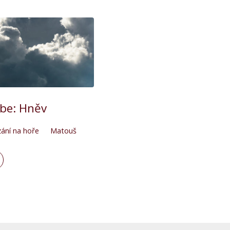
ebe: Hněv
ání na hoře
Matouš