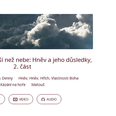
ší než nebe: Hněv a jeho důsledky,
2. část
s Denny
Hněv
,
Hněv
,
Hřích
,
Vlastnosti Boha
Kázání na hoře
Matouš
Y
VIDEO
AUDIO