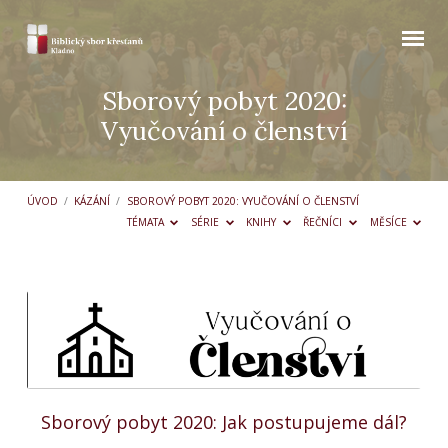
Sborový pobyt 2020:
Vyučování o členství
ÚVOD
/
KÁZÁNÍ
/
SBOROVÝ POBYT 2020: VYUČOVÁNÍ O ČLENSTVÍ
TÉMATA
SÉRIE
KNIHY
ŘEČNÍCI
MĚSÍCE
Sborový
pobyt
2020:
Vyučování
o
Sborový pobyt 2020: Jak postupujeme dál?
členství