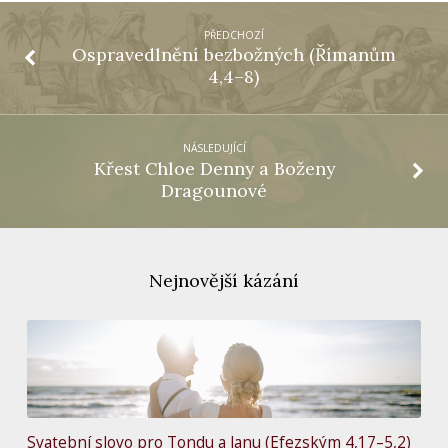
PŘEDCHOZÍ
Ospravedlnění bezbožných (Římanům
4,4–8)
NÁSLEDUJÍCÍ
Křest Chloe Denny a Boženy
Dragounové
Nejnovější kázání
Svatební slovo pro Tondu a Janu (Efezským 4,17–5,2)