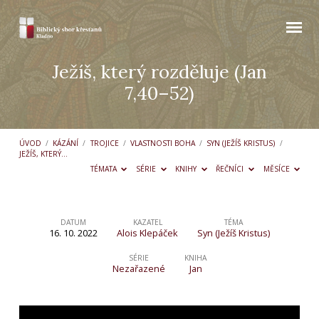
Ježíš, který rozděluje (Jan
7,40–52)
ÚVOD
/
KÁZÁNÍ
/
TROJICE
/
VLASTNOSTI BOHA
/
SYN (JEŽÍŠ KRISTUS)
/
JEŽÍŠ, KTERÝ…
TÉMATA
SÉRIE
KNIHY
ŘEČNÍCI
MĚSÍCE
DATUM
KAZATEL
TÉMA
16. 10. 2022
Alois Klepáček
Syn (Ježíš Kristus)
Ježíš,
který
SÉRIE
KNIHA
Nezařazené
Jan
rozděluje
(Jan