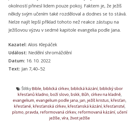
okolností přinesl lidem pouze pokoj. Faktem je, že Ježíš
někdy svým učením také rozděloval a dodnes se to stává.
Nelze najít lepší příklad tohoto než reakce zástupu na
Ježíšovou výzvu v sedmé kapitole evangelia podle Jana.
Kazatel:
Alois Klepáček
Událost:
Nedělní shromáždění
Datum:
16. 10. 2022
Text:
Jan 7,40–52
Štítky
Bible
,
biblická církev
,
biblická kázání
,
biblický sbor
křesťanů kladno
,
boží slovo
,
bskk
,
Bůh
,
církev na kladně
,
evangelium
,
evangelium podle jana
,
jan
,
ježíš kristus
,
křesťan
,
křesťané
,
křesťanská církev
,
křesťanská kázání
,
křesťanství
,
písmo
,
pravda
,
reformovaná církev
,
reformovaná kázání
,
učení
ježíše
,
víra
,
život ježíše