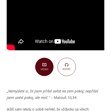
7,40–
52)
AUDIO
VIDEO
„Nemyslete si, že jsem přišel uvést na zem pokoj; nepřišel
jsem uvést pokoj, ale meč.“
– Matouš 10,34
Ježíš sám nikdy o sobě neřekl, že vždycky za všech